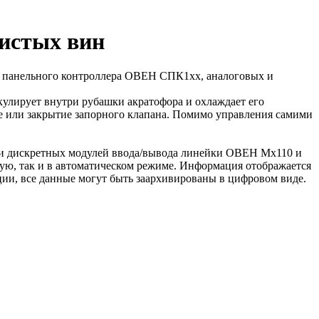
ристых вин
го панельного контроллера ОВЕН СПК1хх, аналоговых и
улирует внутри рубашки акратофора и охлаждает его
тие или закрытие запорного клапана. Помимо управления самими
 и дискретных модулей ввода/вывода линейки ОВЕН Мх110 и
ную, так и в автоматическом режиме. Информация отображается
ии, все данные могут быть заархивированы в цифровом виде.