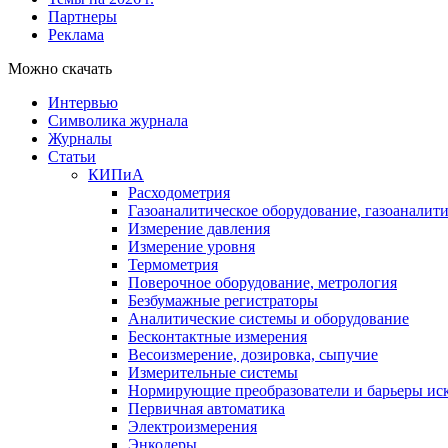
Партнеры
Реклама
Можно скачать
Интервью
Символика журнала
Журналы
Статьи
КИПиА
Расходометрия
Газоаналитическое оборудование, газоаналит
Измерение давления
Измерение уровня
Термометрия
Поверочное оборудование, метрология
Безбумажные регистраторы
Аналитические системы и оборудование
Бесконтактные измерения
Весоизмерение, дозировка, сыпучие
Измерительные системы
Нормирующие преобразователи и барьеры ис
Первичная автоматика
Электроизмерения
Энкодеры