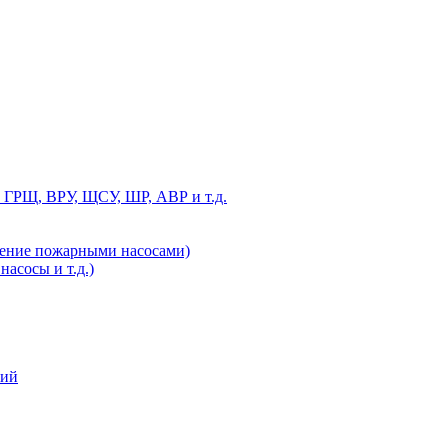
 ГРЩ, ВРУ, ЩСУ, ШР, АВР и т.д.
ление пожарными насосами)
асосы и т.д.)
ний