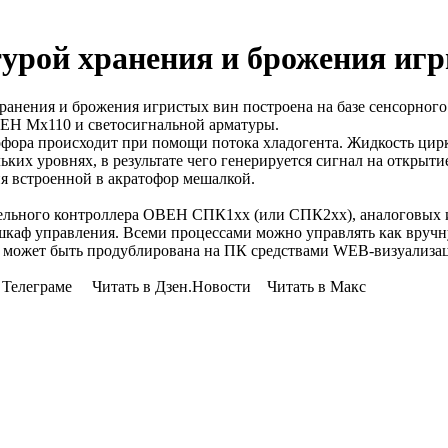
урой хранения и брожения иг
ранения и брожения игристых вин построена на базе сенсорно
ЕН Мх110 и светосигнальной арматуры.
фора происходит при помощи потока хладогента. Жидкость цирк
ьких уровнях, в результате чего генерируется сигнал на откры
я встроенной в акратофор мешалкой.
нельного контроллера ОВЕН СПК1хх (или СПК2хх), аналоговых
 шкаф управления. Всеми процессами можно управлять как вруч
и может быть продублирована на ПК средствами WEB-визуализац
Телеграме Читать в Дзен.Новости Читать в Макс