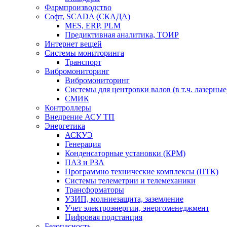
Фармпроизводство
Софт, SCADA (СКАДА)
MES, ERP, PLM
Предиктивная аналитика, ТОИР
Интернет вещей
Системы мониторинга
Транспорт
Вибромониторинг
Вибромониторинг
Системы для центровки валов (в т.ч. лазерные
СМИК
Контроллеры
Внедрение АСУ ТП
Энергетика
АСКУЭ
Генерация
Конденсаторные установки (КРМ)
ПАЗ и РЗА
Программно технические комплексы (ПТК)
Системы телеметрии и телемеханики
Трансформаторы
УЗИП, молниезащита, заземление
Учет электроэнергии, энергоменеджмент
Цифровая подстанция
Безопасность