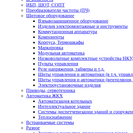
ИБП, ШОТ, СОПТ
Преобразователи частоты (ПЧ)
Щитовое оборудование
Взрывозащищенное оборудование
Изделия электромонтажные и инструменты
Коммутационная аппаратура
Компоненты
Корпуса, Термошкафы
Маркировка
Модульная автоматика
Низковольтные комплектные устройства НКУ,
Пульты управления
Реле напряжения, таймеры и т.д.
Щиты управления и автоматики (в т.ч. управ
Щиты управления и автоматики (вентиляция, н
Электроустановочные изделия
Приводы, сервотехника
Автоматика ЖКХ
Автоматизация котельных
Интеллектуальное здание
Системы диспетчеризации зданий и сооруже
Теплоснабжение
Встраиваемые системы
Разное