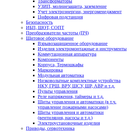
Трансформаторы
УЗИП, молниезащита, заземление
Учет электроэнергии, энергоменеджмент
Цифровая подстанция
Безопасность
ИБП, ШОТ, СОПТ
Преобразователи частоты (ПЧ)
Щитовое оборудование
Взрывозащищенное оборудование
Изделия электромонтажные и инструменты
Коммутационная аппаратура
Компоненты
Корпуса, Термошкафы
Маркировка
Модульная автоматика
Низковольтные комплектные устройства
НКУ, ГРЩ, ВРУ, ЩСУ, ШР, АВР и т.д.
Пульты управления
Реле напряжения, таймеры и т.д.
Щиты управления и автоматики (в т.ч.
управление пожарными насосами)
Щиты управления и автоматики
(вентиляция, насосы и т.д.)
Электроустановочные изделия
Приводы, сервотехника