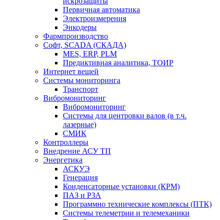
искрозащиты
Первичная автоматика
Электроизмерения
Энкодеры
Фармпроизводство
Софт, SCADA (СКАДА)
MES, ERP, PLM
Предиктивная аналитика, ТОИР
Интернет вещей
Системы мониторинга
Транспорт
Вибромониторинг
Вибромониторинг
Системы для центровки валов (в т.ч.
лазерные)
СМИК
Контроллеры
Внедрение АСУ ТП
Энергетика
АСКУЭ
Генерация
Конденсаторные установки (КРМ)
ПАЗ и РЗА
Программно технические комплексы (ПТК)
Системы телеметрии и телемеханики