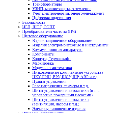
Трансформаторы
УЗИП, молниезащита, заземление
Учет электроэнергии, энергоменеджмент
Цифровая подстанция
Безопасность
ИБП, ШОТ, СОПТ
Преобразователи частоты (ПЧ)
Щитовое оборудование
Взрывозащищенное оборудование
Изделия электромонтажные и инструменты
Коммутационная аппаратура
Компоненты
Корпуса, Термошкафы
Маркировка
Модульная автоматика
Низковольтные комплектные устройства
НКУ, ГРЩ, ВРУ, ЩСУ, ШР, АВР и т.д.
Пульты управления
Реле напряжения, таймеры и т.д.
Щиты управления и автоматики (в т.ч.
управление пожарными насосами)
Щиты управления и автоматики
(вентиляция, насосы и т.д.)
Электроустановочные изделия