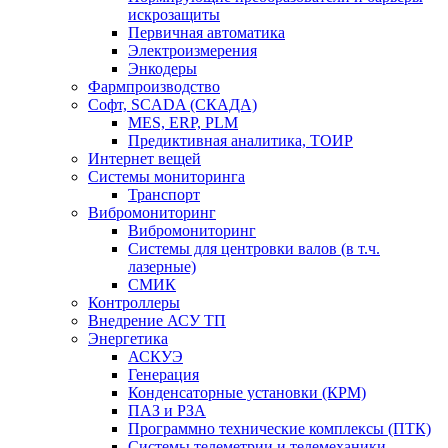
искрозащиты
Первичная автоматика
Электроизмерения
Энкодеры
Фармпроизводство
Софт, SCADA (СКАДА)
MES, ERP, PLM
Предиктивная аналитика, ТОИР
Интернет вещей
Системы мониторинга
Транспорт
Вибромониторинг
Вибромониторинг
Системы для центровки валов (в т.ч.
лазерные)
СМИК
Контроллеры
Внедрение АСУ ТП
Энергетика
АСКУЭ
Генерация
Конденсаторные установки (КРМ)
ПАЗ и РЗА
Программно технические комплексы (ПТК)
Системы телеметрии и телемеханики