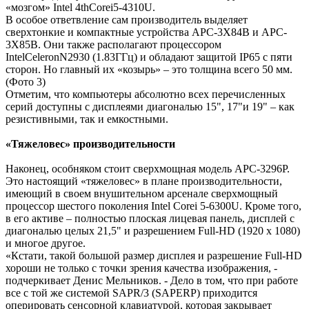
«мозгом» Intel 4thCorei5-4310U.
В особое ответвление сам производитель выделяет
сверхтонкие и компактные устройства APC-3X84B и APC-
3X85B. Они также располагают процессором
IntelCeleronN2930 (1.83ГГц) и обладают защитой IP65 c пяти
сторон. Но главный их «козырь» – это толщина всего 50 мм.
(Фото 3)
Отметим, что компьютеры абсолютно всех перечисленных
серий доступны с дисплеями диагональю 15", 17"и 19" – как
резистивными, так и емкостными.
«Тяжеловес» производительности
Наконец, особняком стоит сверхмощная модель APC-3296P.
Это настоящий «тяжеловес» в плане производительности,
имеющий в своем внушительном арсенале сверхмощный
процессор шестого поколения Intel Corei 5-6300U. Кроме того,
в его активе – полностью плоская лицевая панель, дисплей с
диагональю целых 21,5" и разрешением Full-HD (1920 х 1080)
и многое другое.
«Кстати, такой большой размер дисплея и разрешение Full-HD
хороши не только с точки зрения качества изображения, -
подчеркивает Денис Мельников. - Дело в том, что при работе
все с той же системой SAPR/3 (SAPERP) приходится
оперировать сенсорной клавиатурой, которая закрывает