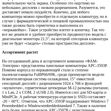
значительную часть экрана. Особенно это ощутимо на
небольших дисплеях с низким разрешением. Разумеется, это
доставляет немало неудобств. Конечно, для любого
компьютера можно приобрести и отдельную клавиатуру, но в
случае с фармацевтической и пищевой промышленностью она
также должна быть герметична и выполнена из
«нержавейки». Такое устройство влетит в копеечку. Так что
все же дешевле и удобнее приобрести продвинутую модель с
диагональю монитора 21,5", на которой сенсорная клавиатура
уже не будет «съедать» столько пространства дисплея».
Ассортимент растет
На сегодняшний день в ассортименте компании «ФАМ-
Электрик» представлены панельные компьютеры APC-3593P.
Помимо корпуса из нержавеющей стали и степени
пылевлагозащиты FullIP66/69K, среди преимуществ модели
безвентиляторная система охлаждения, 15" емкостной
сенсорный дисплей с разрешением 1024 х 768 и функцией
«мультитач», герметичные штекерные M-12 разъемы (питание,
1 х Lan, 2 х COM, 2 xUSB 2.0). Имеются слот для SD-карты и
MiniPCIe. А рабочая температура изделия (с SSD) cоставляет
-20 ~ 60°С. Отметим, что APC-3593P поддерживает Windows 7
Proembedded и Windowsembeddedstandard 7. Также в наличии
чуть более дешевая модель APC-3597B c резистивным