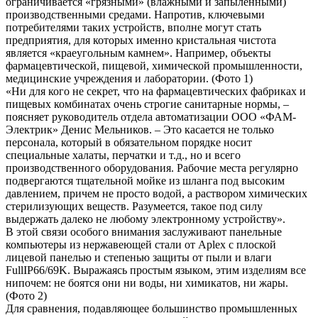
ограничивается «грязными» (влажными и запыленными)
производственными средами. Напротив, ключевыми
потребителями таких устройств, вполне могут стать
предприятия, для которых именно кристальная чистота
является «краеугольным камнем». Например, объекты
фармацевтической, пищевой, химической промышленности,
медицинские учреждения и лаборатории. (Фото 1)
«Ни для кого не секрет, что на фармацевтических фабриках и
пищевых комбинатах очень строгие санитарные нормы, –
поясняет руководитель отдела автоматизации ООО «ФАМ-
Электрик» Денис Мельников. – Это касается не только
персонала, который в обязательном порядке носит
специальные халаты, перчатки и т.д., но и всего
производственного оборудования. Рабочие места регулярно
подвергаются тщательной мойке из шланга под высоким
давлением, причем не просто водой, а раствором химических
стерилизующих веществ. Разумеется, такое под силу
выдержать далеко не любому электронному устройству».
В этой связи особого внимания заслуживают панельные
компьютеры из нержавеющей стали от Aplex с плоской
лицевой панелью и степенью защиты от пыли и влаги
FullIP66/69K. Выражаясь простым языком, этим изделиям все
нипочем: не боятся они ни воды, ни химикатов, ни жары.
(Фото 2)
Для сравнения, подавляющее большинство промышленных