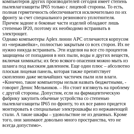
компьютеров других производителей сегодня имеет степень
пылевлагозащиты IP65 только с лицевой стороны. То есть,
полная герметичность обеспечивается исключительно по их
фронту за счет специального резинового уплотнителя.
Причем задние и боковые части изделий обладают лишь
степенью IP20, поэтому их необходимо встраивать в
электрощит.
Однако компьютеры Aplex линии APC отличаются корпусом
из «нержавейки», полностью закрытым со всех сторон. Их не
нужно никуда встраивать. Эти изделия на все сто процентов
защищены от попадания в них пыли, воды и других веществ,
включая химикаты; их безо всякого опасения можно мыть из
шланга под высоким давлением. Еще один плюс – абсолютно
плоская лицевая панель, которая также препятствует
скоплению даже мельчайших частичек пыли или влаги.
«Конечно, такие компьютеры нельзя назвать бюджетными, -
говорит Денис Мельников. – Но стоит взглянуть на проблему
с другой стороны. Допустим, если на фармацевтическую
фабрику закупить обычные устройства со степенью
пылевлагозащиты IP65 по фронту, то их все равно придется
монтировать в специальные электрошкафы из нержавеющей
стали. А такие шкафы – удовольствие не из дешевых. Кроме
того, они занимают довольно много пространства, что не
всегда допустимо».