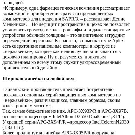
площадей.
«К примеру, одна фармацевтическая компания рассматривает
возможность приобретения сразу ста промышленных
компьютеров для внедрения SAPR/3, – рассказывает Денис
Мельников. – Но дефицит пространства в цехах не позволяет
установить громоздкие электрошкафы или даже стандартные
устройства обычной толщины – это значительно затруднит
перемещение персонала. К счастью, в номенклатуре Aplex
есть сверхтонкие панельные компьютеры в корпусе из
«нержавейки», которые как нельзя лучше вписываются в
цеховую планировку. Ну и, разумеется, приятным
дополнением ко всему этому служит ультрасовременный
привлекательный дизайн».
Широкая линейка на любой вкус
Тайваньский производитель предлагает потребителю
несколько основных серий защищенных компьютеров из
«нержавейки», различающихся, главным образом, своим
«электронным мозгом».
Так, самые бюджетные из них, APC-3X93P/R и APC-3X97B,
оснащены процессором IntelAthomD2550 DualCore 1,8 ГГц.
У средней серииAPC-3X94P/R –процессор IntelCeleronN2930
(1.83 ГГц).
Более продвинутая линейка APC-3X95P/R вооружена