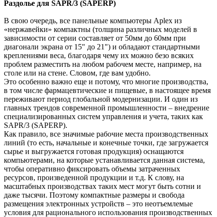
Раздолье для SAPR/3 (SAPERP)
В свою очередь, все панельные компьютеры Aplex из
«нержавейки» компактны (толщина различных моделей в
зависимости от серии составляет от 50мм до 60мм при
диагонали экрана от 15" до 21") и обладают стандартными
креплениями веса, благодаря чему их можно безо всяких
проблем разместить на любом рабочем месте, например, на
столе или на стене. Словом, где вам удобно.
Это особенно важно еще и потому, что многие производства,
в том числе фармацевтические и пищевые, в настоящее время
переживают период глобальной модернизации. И один из
главных трендов современной промышленности – внедрение
специализированных систем управления и учета, таких как
SAPR/3 (SAPERP).
Как правило, все значимые рабочие места производственных
линий (то есть, начальные и конечные точки, где загружается
сырье и выгружается готовая продукция) оснащаются
компьютерами, на которые устанавливается данная система,
чтобы оперативно фиксировать объемы затраченных
ресурсов, произведенной продукции и т.д. К слову, на
масштабных производствах таких мест могут быть сотни и
даже тысячи. Поэтому компактные размеры и свобода
размещения электронных устройств – это неотъемлемые
условия для рационального использования производственных