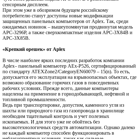
сенсорным дисплеем.
При этом уже в обозримом будущем российскому
потребителю станут доступны новые модификации
защищенных панельных компьютеров от Aplex. Так, среди
ожидаемых новинок – вышеупомянутая продвинутая модель
APC-3296P, а также сверхкомпактные изделия APC-3X84B и
APC-3X85B.
«Крепкий орешек» от Aplex
В числе наиболее ярких последних разработок компании
Aplex– панельный компьютер AEx-P526, сертифицированный
по стандарту ATEXZone2/CategoryEN60079 – 15(n). То есть,
допускается его эксплуатация на взрывоопасных объектах, где
возможно образование горючих газов в повседневных
рабочих условиях. Прежде всего, данные компьютеры
нацелены на применение в горнодобывающей, нефтяной и
топливной промышленности.
Ведь при транспортировке, допустим, каменного угля из
шахты или природного газа из газопровода в хранилище
необходим тщательный контроль и учет полезных
ископаемых. И для этого уже не обойтись без
высокотехнологичных средств автоматизации. Однако далеко
не каждый компьютер способен функционировать в
неблагоприятных условиях, таких как сильные