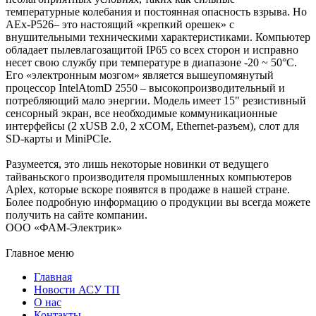
температурные колебания и постоянная опасность взрыва. Но
AEx-P526– это настоящий «крепкий орешек» с
внушительными техническими характеристиками. Компьютер
обладает пылевлагозащитой IP65 cо всех сторон и исправно
несет свою службу при температуре в диапазоне -20 ~ 50°С.
Его «электронным мозгом» является вышеупомянутый
процессор IntelAtomD 2550 – высокопроизводительный и
потребляющий мало энергии. Модель имеет 15" резистивный
сенсорный экран, все необходимые коммуникационные
интерфейсы (2 xUSB 2.0, 2 xCOM, Ethernet-разъем), слот для
SD-карты и MiniPCIe.
Разумеется, это лишь некоторые новинки от ведущего
тайваньского производителя промышленных компьютеров
Aplex, которые вскоре появятся в продаже в нашей стране.
Более подробную информацию о продукции вы всегда можете
получить на сайте компании.
ООО «ФАМ-Электрик»
Главное меню
Главная
Новости АСУ ТП
О нас
Контакты