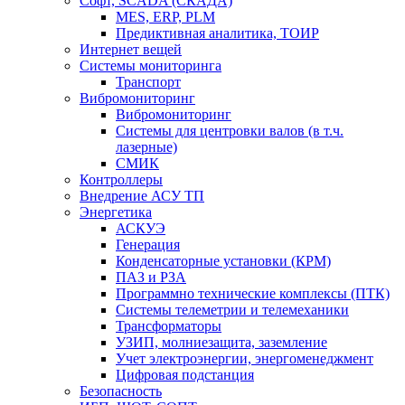
Софт, SCADA (СКАДА)
MES, ERP, PLM
Предиктивная аналитика, ТОИР
Интернет вещей
Системы мониторинга
Транспорт
Вибромониторинг
Вибромониторинг
Системы для центровки валов (в т.ч.
лазерные)
СМИК
Контроллеры
Внедрение АСУ ТП
Энергетика
АСКУЭ
Генерация
Конденсаторные установки (КРМ)
ПАЗ и РЗА
Программно технические комплексы (ПТК)
Системы телеметрии и телемеханики
Трансформаторы
УЗИП, молниезащита, заземление
Учет электроэнергии, энергоменеджмент
Цифровая подстанция
Безопасность