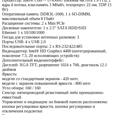
Процессор: Intel® Core™ i5 4300U (базовая частота 1.9 ГГц, 2
ядра 4 потока, кэш-память 3 Мбайт, техпроцесс 22 нм, TDP 15
Вт)
Оперативная память: DDR3L-1600, 1 x SO-DIMM,
максимальный объем 8 Гбайт
Расширение системы: 2 x Mini PCIe
Дисковые накопители: 1 x 2.5" SATA HDD/SSD
Ethernet: 1 x 10/100/1000
Гнезда для установки антенных разъемов: 3
Порты USB: 4 x USB 2.0
Последовательные порты: 2 x RS-232/422/485
Видеоадаптер: Intel® HD Graphics 4400 (интегрированный,
поколение 7.5, 20 исполняющих устройств)
Дополнительный видеоинтерфейс:
Дисплей: XGA TFT, разрешение 1024 x 768, диагональ 12.1
дюймов
Яркость:
модели со стандартным экраном - 420 нитс
модели с экраном повышенной яркости - 800 нитс
Угол обзора: 160 / 160
Сенсор: пятипроводной резистивный либо проекционно-
емкостный
Управление и индикация: на боковой панели расположены:
кнопки регулировки яркости, кнопки регулировки и
отключения подсветки