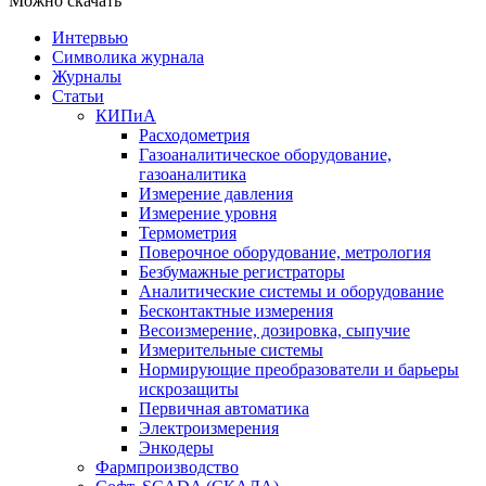
Можно скачать
Интервью
Символика журнала
Журналы
Статьи
КИПиА
Расходометрия
Газоаналитическое оборудование,
газоаналитика
Измерение давления
Измерение уровня
Термометрия
Поверочное оборудование, метрология
Безбумажные регистраторы
Аналитические системы и оборудование
Бесконтактные измерения
Весоизмерение, дозировка, сыпучие
Измерительные системы
Нормирующие преобразователи и барьеры
искрозащиты
Первичная автоматика
Электроизмерения
Энкодеры
Фармпроизводство