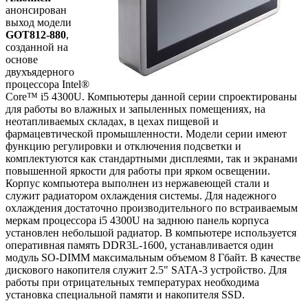
анонсирован
выход модели
GOT812-880
,
созданной на
основе
двухъядерного
процессора Intel®
Core™ i5 4300U. Компьютеры данной серии спроектированы
для работы во влажных и запыленных помещениях, на
неотапливаемых складах, в цехах пищевой и
фармацевтической промышленности. Модели серии имеют
функцию регулировки и отключения подсветки и
комплектуются как стандартными дисплеями, так и экранами
повышенной яркости для работы при ярком освещении.
Корпус компьютера выполнен из нержавеющей стали и
служит радиатором охлаждения системы. Для надежного
охлаждения достаточно производительного по встраиваемым
меркам процессора i5 4300U на заднюю панель корпуса
установлен небольшой радиатор. В компьютере используется
оперативная память DDR3L-1600, устанавливается один
модуль SO-DIMM максимальным объемом 8 Гбайт. В качестве
дискового накопителя служит 2.5" SATA-3 устройство. Для
работы при отрицательных температурах необходима
установка специальной памяти и накопителя SSD.