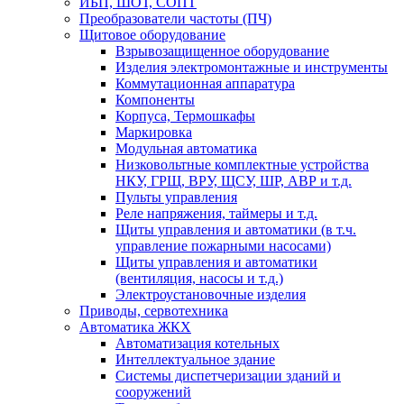
ИБП, ШОТ, СОПТ
Преобразователи частоты (ПЧ)
Щитовое оборудование
Взрывозащищенное оборудование
Изделия электромонтажные и инструменты
Коммутационная аппаратура
Компоненты
Корпуса, Термошкафы
Маркировка
Модульная автоматика
Низковольтные комплектные устройства
НКУ, ГРЩ, ВРУ, ЩСУ, ШР, АВР и т.д.
Пульты управления
Реле напряжения, таймеры и т.д.
Щиты управления и автоматики (в т.ч.
управление пожарными насосами)
Щиты управления и автоматики
(вентиляция, насосы и т.д.)
Электроустановочные изделия
Приводы, сервотехника
Автоматика ЖКХ
Автоматизация котельных
Интеллектуальное здание
Системы диспетчеризации зданий и
сооружений