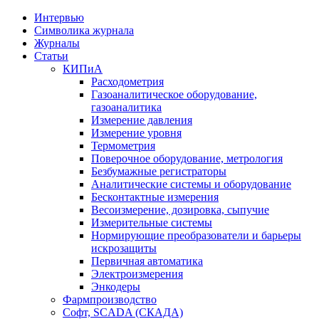
Интервью
Символика журнала
Журналы
Статьи
КИПиА
Расходометрия
Газоаналитическое оборудование,
газоаналитика
Измерение давления
Измерение уровня
Термометрия
Поверочное оборудование, метрология
Безбумажные регистраторы
Аналитические системы и оборудование
Бесконтактные измерения
Весоизмерение, дозировка, сыпучие
Измерительные системы
Нормирующие преобразователи и барьеры
искрозащиты
Первичная автоматика
Электроизмерения
Энкодеры
Фармпроизводство
Софт, SCADA (СКАДА)