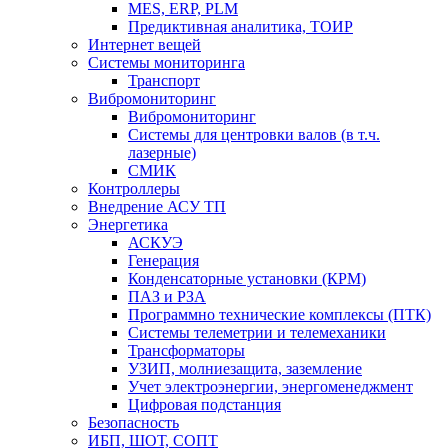
MES, ERP, PLM
Предиктивная аналитика, ТОИР
Интернет вещей
Системы мониторинга
Транспорт
Вибромониторинг
Вибромониторинг
Системы для центровки валов (в т.ч.
лазерные)
СМИК
Контроллеры
Внедрение АСУ ТП
Энергетика
АСКУЭ
Генерация
Конденсаторные установки (КРМ)
ПАЗ и РЗА
Программно технические комплексы (ПТК)
Системы телеметрии и телемеханики
Трансформаторы
УЗИП, молниезащита, заземление
Учет электроэнергии, энергоменеджмент
Цифровая подстанция
Безопасность
ИБП, ШОТ, СОПТ