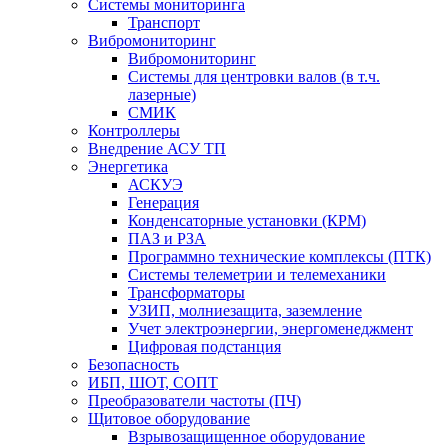
Системы мониторинга
Транспорт
Вибромониторинг
Вибромониторинг
Системы для центровки валов (в т.ч.
лазерные)
СМИК
Контроллеры
Внедрение АСУ ТП
Энергетика
АСКУЭ
Генерация
Конденсаторные установки (КРМ)
ПАЗ и РЗА
Программно технические комплексы (ПТК)
Системы телеметрии и телемеханики
Трансформаторы
УЗИП, молниезащита, заземление
Учет электроэнергии, энергоменеджмент
Цифровая подстанция
Безопасность
ИБП, ШОТ, СОПТ
Преобразователи частоты (ПЧ)
Щитовое оборудование
Взрывозащищенное оборудование