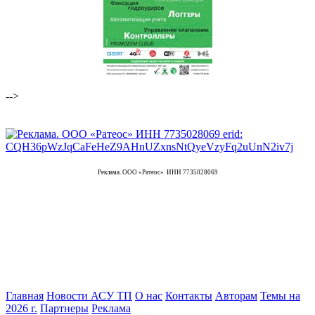
-->
Реклама. ООО «Ратеос» ИНН 7735028069
Главная
Новости АСУ ТП
О нас
Контакты
Авторам
Темы на
2026 г.
Партнеры
Реклама