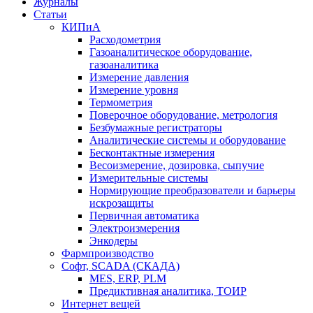
Журналы
Статьи
КИПиА
Расходометрия
Газоаналитическое оборудование,
газоаналитика
Измерение давления
Измерение уровня
Термометрия
Поверочное оборудование, метрология
Безбумажные регистраторы
Аналитические системы и оборудование
Бесконтактные измерения
Весоизмерение, дозировка, сыпучие
Измерительные системы
Нормирующие преобразователи и барьеры
искрозащиты
Первичная автоматика
Электроизмерения
Энкодеры
Фармпроизводство
Софт, SCADA (СКАДА)
MES, ERP, PLM
Предиктивная аналитика, ТОИР
Интернет вещей