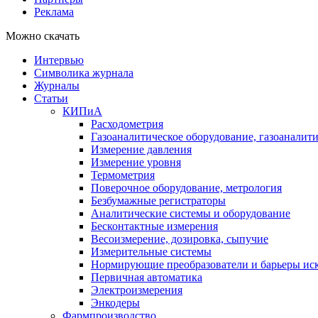
Реклама
Можно скачать
Интервью
Символика журнала
Журналы
Статьи
КИПиА
Расходометрия
Газоаналитическое оборудование, газоаналит
Измерение давления
Измерение уровня
Термометрия
Поверочное оборудование, метрология
Безбумажные регистраторы
Аналитические системы и оборудование
Бесконтактные измерения
Весоизмерение, дозировка, сыпучие
Измерительные системы
Нормирующие преобразователи и барьеры ис
Первичная автоматика
Электроизмерения
Энкодеры
Фармпроизводство