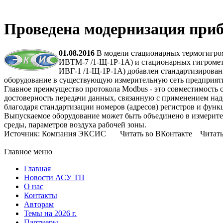
Проведена модернизация при
01.08.2016
В модели стационарных термогигро
ИВТМ-7 /1-Щ-1Р-1А) и стационарных гигромет
ИВГ-1 /1-Щ-1Р-1А) добавлен стандартизирован
оборудование в существующую измерительную сеть предприят
Главное преимущество протокола Modbus - это совместимость 
достоверность передачи данных, связанную с применением на
благодаря стандартизации номеров (адресов) регистров и функ
Выпускаемое оборудование может быть объединено в измерит
среды, параметров воздуха рабочей зоны.
Источник: Компания ЭКСИС Читать во ВКонтакте Читать в
Главное меню
Главная
Новости АСУ ТП
О нас
Контакты
Авторам
Темы на 2026 г.
Партнеры