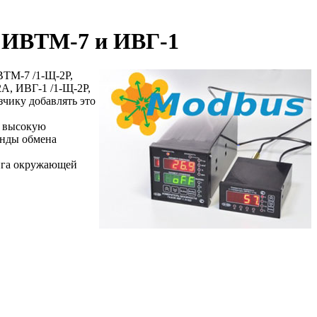
и ИВТМ-7 и ИВГ-1
ТМ-7 /1-Щ-2Р,
А, ИВГ-1 /1-Щ-2Р,
чику добавлять это
т высокую
анды обмена
нга окружающей