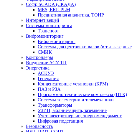
Софт, SCADA (СКАДА)
MES, ERP, PLM
Предиктивная аналитика, ТОИР
Интернет вещей
Системы мониторинга
Транспорт
Вибромониторинг
Вибромониторинг
Системы для центровки валов (в т.ч. лазерные
СМИК
Контроллеры
Внедрение АСУ ТП
Энергетика
АСКУЭ
Генерация
Конденсаторные установки (КРМ)
ПАЗ и РЗА
Программно технические комплексы (ПТК)
Системы телеметрии и телемеханики
Трансформаторы
УЗИП, молниезащита, заземление
Учет электроэнергии, энергоменеджмент
Цифровая подстанция
Безопасность
ИБП, ШОТ, СОПТ