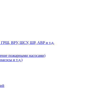
 ГРЩ, ВРУ, ЩСУ, ШР, АВР и т.д.
ление пожарными насосами)
асосы и т.д.)
ний