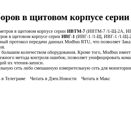
боров в щитовом корпусе сери
метров в щитовом корпусе серии
ИВТМ-7
(ИВТМ-7 /1-Щ-2А, ИВ
ров в щитовом корпусе серии
ИВГ-1
(ИВГ-1 /1-Щ, ИВГ-1 /1-Щ-2
ный протокол передачи данных Modbus RTU, что позволяет Заказ
ия.
с большим количеством оборудования. Кроме того, Modbus имее
дежного метода контроля ошибок; позволяет унифицировать ком
ций их чтения-записи.
ельную сеть либо смешанную измерительную сеть для монитори
 Телеграме Читать в Дзен.Новости Читать в Макс