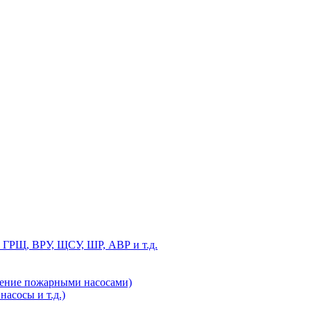
 ГРЩ, ВРУ, ЩСУ, ШР, АВР и т.д.
ление пожарными насосами)
асосы и т.д.)