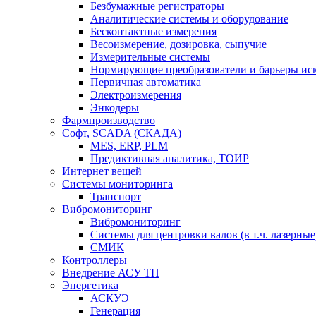
Безбумажные регистраторы
Аналитические системы и оборудование
Бесконтактные измерения
Весоизмерение, дозировка, сыпучие
Измерительные системы
Нормирующие преобразователи и барьеры ис
Первичная автоматика
Электроизмерения
Энкодеры
Фармпроизводство
Софт, SCADA (СКАДА)
MES, ERP, PLM
Предиктивная аналитика, ТОИР
Интернет вещей
Системы мониторинга
Транспорт
Вибромониторинг
Вибромониторинг
Системы для центровки валов (в т.ч. лазерные
СМИК
Контроллеры
Внедрение АСУ ТП
Энергетика
АСКУЭ
Генерация