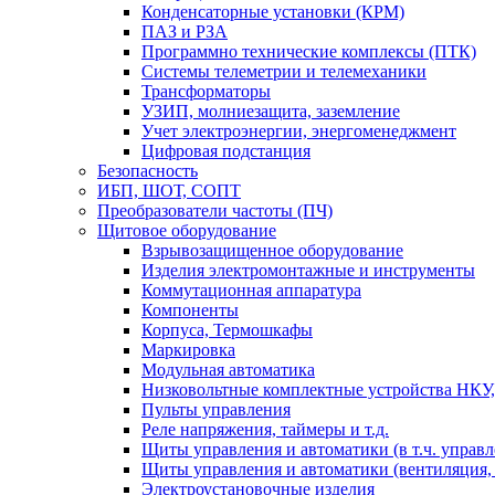
Конденсаторные установки (КРМ)
ПАЗ и РЗА
Программно технические комплексы (ПТК)
Системы телеметрии и телемеханики
Трансформаторы
УЗИП, молниезащита, заземление
Учет электроэнергии, энергоменеджмент
Цифровая подстанция
Безопасность
ИБП, ШОТ, СОПТ
Преобразователи частоты (ПЧ)
Щитовое оборудование
Взрывозащищенное оборудование
Изделия электромонтажные и инструменты
Коммутационная аппаратура
Компоненты
Корпуса, Термошкафы
Маркировка
Модульная автоматика
Низковольтные комплектные устройства НКУ,
Пульты управления
Реле напряжения, таймеры и т.д.
Щиты управления и автоматики (в т.ч. управ
Щиты управления и автоматики (вентиляция, н
Электроустановочные изделия