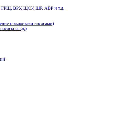
 ГРЩ, ВРУ, ЩСУ, ШР, АВР и т.д.
ление пожарными насосами)
асосы и т.д.)
ний