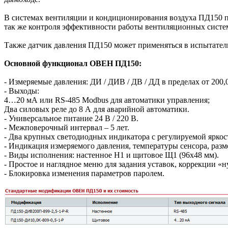
В системах вентиляции и кондиционирования воздуха ПД150 пр
так же контроля эффективности работы вентиляционных систе
Также датчик давления ПД150 может применяться в испытатель
Основной функционал ОВЕН ПД150:
- Измеряемые давления: ДИ / ДИВ / ДВ / ДД в пределах от 200,0
- Выходы:
4…20 мА или RS-485 Modbus для автоматики управления;
Два силовых реле до 8 А для аварийной автоматики.
- Универсальное питание 24 В / 220 В.
- Межповерочный интервал – 5 лет.
- Два крупных светодиодных индикатора с регулируемой яркос
- Индикация измеряемого давления, температуры сенсора, разм
- Виды исполнения: настенное Н1 и щитовое Щ1 (96х48 мм).
- Простое и наглядное меню для задания уставок, коррекции 
- Блокировка изменения параметров паролем.