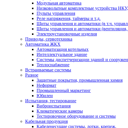
Модульная автоматика
Низковольтные комплектные устройства НКУ,
Пульты управления
Реле напряжения, таймеры и т.д.
Щиты управления и автоматики (в т.ч. управ
Щиты управления и автоматики (вентиляция, н
Электроустановочные изделия
Приводы, сервотехника
Автоматика ЖКХ
Автоматизация котельных
Интеллектуальное здание
Системы диспетчеризации зданий и сооруже
Теплоснабжение
Встраиваемые системы
Разное
Защитные покрытия, промышленная химия
Неформат
Промышленный маркетинг
Юбилеи
Испытания, тестирование
Виброиспытания
Климатические камеры
Тестировочное оборудование и системы
Кабельная продукция
Кабеленесущие системы, лотки, крепеж.