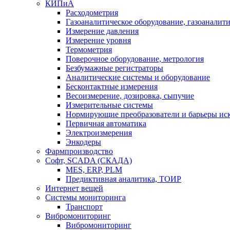
КИПиА
Расходометрия
Газоаналитическое оборудование, газоаналит
Измерение давления
Измерение уровня
Термометрия
Поверочное оборудование, метрология
Безбумажные регистраторы
Аналитические системы и оборудование
Бесконтактные измерения
Весоизмерение, дозировка, сыпучие
Измерительные системы
Нормирующие преобразователи и барьеры ис
Первичная автоматика
Электроизмерения
Энкодеры
Фармпроизводство
Софт, SCADA (СКАДА)
MES, ERP, PLM
Предиктивная аналитика, ТОИР
Интернет вещей
Системы мониторинга
Транспорт
Вибромониторинг
Вибромониторинг