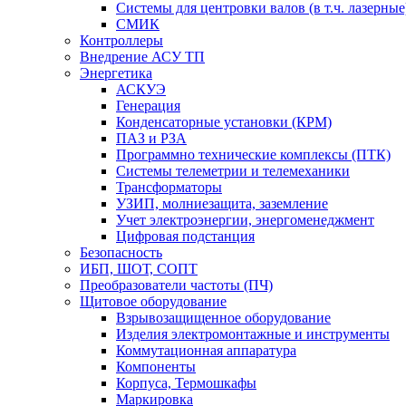
Системы для центровки валов (в т.ч. лазерные
СМИК
Контроллеры
Внедрение АСУ ТП
Энергетика
АСКУЭ
Генерация
Конденсаторные установки (КРМ)
ПАЗ и РЗА
Программно технические комплексы (ПТК)
Системы телеметрии и телемеханики
Трансформаторы
УЗИП, молниезащита, заземление
Учет электроэнергии, энергоменеджмент
Цифровая подстанция
Безопасность
ИБП, ШОТ, СОПТ
Преобразователи частоты (ПЧ)
Щитовое оборудование
Взрывозащищенное оборудование
Изделия электромонтажные и инструменты
Коммутационная аппаратура
Компоненты
Корпуса, Термошкафы
Маркировка