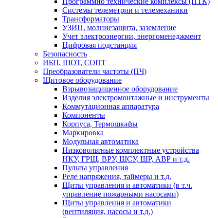
Программно технические комплексы (ПТК)
Системы телеметрии и телемеханики
Трансформаторы
УЗИП, молниезащита, заземление
Учет электроэнергии, энергоменеджмент
Цифровая подстанция
Безопасность
ИБП, ШОТ, СОПТ
Преобразователи частоты (ПЧ)
Щитовое оборудование
Взрывозащищенное оборудование
Изделия электромонтажные и инструменты
Коммутационная аппаратура
Компоненты
Корпуса, Термошкафы
Маркировка
Модульная автоматика
Низковольтные комплектные устройства
НКУ, ГРЩ, ВРУ, ЩСУ, ШР, АВР и т.д.
Пульты управления
Реле напряжения, таймеры и т.д.
Щиты управления и автоматики (в т.ч.
управление пожарными насосами)
Щиты управления и автоматики
(вентиляция, насосы и т.д.)