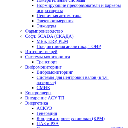
Измерительные системы
Нормирующие преобразователи и барьеры
искрозащиты
Первичная автоматика
Электроизмерения
Энкодеры
Фармпроизводство
Софт, SCADA (СКАДА)
MES, ERP, PLM
Предиктивная аналитика, ТОИР
Интернет вещей
Системы мониторинга
Транспорт
Вибромониторинг
Вибромониторинг
Системы для центровки валов (в т.ч.
лазерные)
СМИК
Контроллеры
Внедрение АСУ ТП
Энергетика
АСКУЭ
Генерация
Конденсаторные установки (КРМ)
ПАЗ и РЗА