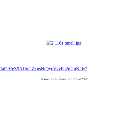
Реклама. ООО «Ратеос» ИНН 7735028069