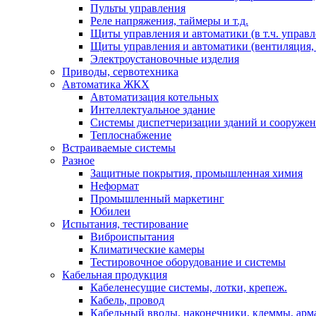
Пульты управления
Реле напряжения, таймеры и т.д.
Щиты управления и автоматики (в т.ч. управ
Щиты управления и автоматики (вентиляция, н
Электроустановочные изделия
Приводы, сервотехника
Автоматика ЖКХ
Автоматизация котельных
Интеллектуальное здание
Системы диспетчеризации зданий и сооруже
Теплоснабжение
Встраиваемые системы
Разное
Защитные покрытия, промышленная химия
Неформат
Промышленный маркетинг
Юбилеи
Испытания, тестирование
Виброиспытания
Климатические камеры
Тестировочное оборудование и системы
Кабельная продукция
Кабеленесущие системы, лотки, крепеж.
Кабель, провод
Кабельный вводы, наконечники, клеммы, арм