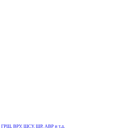
 ГРЩ, ВРУ, ЩСУ, ШР, АВР и т.д.