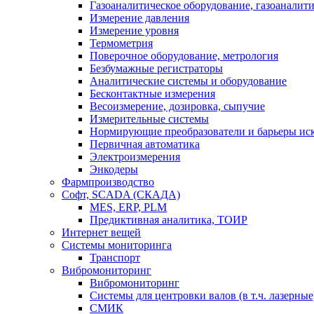
Газоаналитическое оборудование, газоаналит
Измерение давления
Измерение уровня
Термометрия
Поверочное оборудование, метрология
Безбумажные регистраторы
Аналитические системы и оборудование
Бесконтактные измерения
Весоизмерение, дозировка, сыпучие
Измерительные системы
Нормирующие преобразователи и барьеры ис
Первичная автоматика
Электроизмерения
Энкодеры
Фармпроизводство
Софт, SCADA (СКАДА)
MES, ERP, PLM
Предиктивная аналитика, ТОИР
Интернет вещей
Системы мониторинга
Транспорт
Вибромониторинг
Вибромониторинг
Системы для центровки валов (в т.ч. лазерные
СМИК