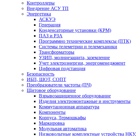
Контроллеры
Внедрение АСУ ТП
Энергетика
АСКУЭ
Генерация
Конденсаторные установки (КРМ)
ПАЗ и РЗА
Программно технические комплексы (ПТК)
Системы телеметрии и телемеханики
Трансформаторы
УЗИП, молниезащита, заземление
Учет электроэнергии, энергоменеджмент
Цифровая подстанция
Безопасность
ИБП, ШОТ, СОПТ
Преобразователи частоты (ПЧ)
Щитовое оборудование
Взрывозащищенное оборудование
Изделия электромонтажные и инструменты
Коммутационная аппаратура
Компоненты
Корпуса, Термошкафы
Маркировка
Модульная автоматика
Низковольтные комплектные устройства НКУ,