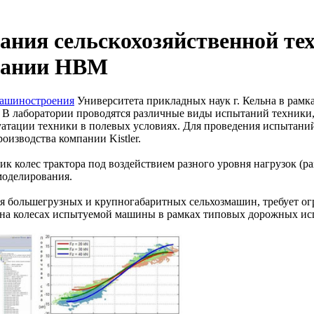
ния сельскохозяйственной те
пании HBM
машиностроения
Университета прикладных наук г. Кельна в рамк
. В лаборатории проводятся различные виды испытаний техники,
уатации техники в полевых условиях. Для проведения испытани
изводства компании Kistler.
к колес трактора под воздействием разного уровня нагрузок (
моделирования.
для большегрузных и крупногабаритных сельхозмашин, требует 
 на колесах испытуемой машины в рамках типовых дорожных ис