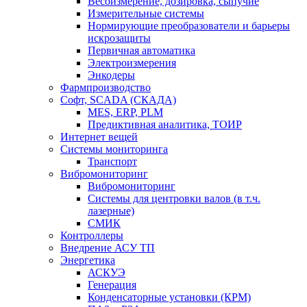
Весоизмерение, дозировка, сыпучие
Измерительные системы
Нормирующие преобразователи и барьеры
искрозащиты
Первичная автоматика
Электроизмерения
Энкодеры
Фармпроизводство
Софт, SCADA (СКАДА)
MES, ERP, PLM
Предиктивная аналитика, ТОИР
Интернет вещей
Системы мониторинга
Транспорт
Вибромониторинг
Вибромониторинг
Системы для центровки валов (в т.ч.
лазерные)
СМИК
Контроллеры
Внедрение АСУ ТП
Энергетика
АСКУЭ
Генерация
Конденсаторные установки (КРМ)