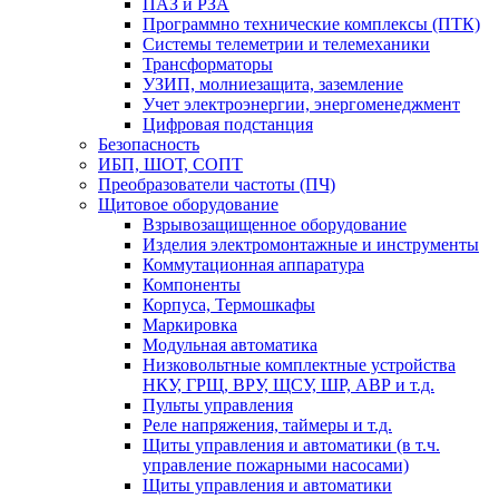
ПАЗ и РЗА
Программно технические комплексы (ПТК)
Системы телеметрии и телемеханики
Трансформаторы
УЗИП, молниезащита, заземление
Учет электроэнергии, энергоменеджмент
Цифровая подстанция
Безопасность
ИБП, ШОТ, СОПТ
Преобразователи частоты (ПЧ)
Щитовое оборудование
Взрывозащищенное оборудование
Изделия электромонтажные и инструменты
Коммутационная аппаратура
Компоненты
Корпуса, Термошкафы
Маркировка
Модульная автоматика
Низковольтные комплектные устройства
НКУ, ГРЩ, ВРУ, ЩСУ, ШР, АВР и т.д.
Пульты управления
Реле напряжения, таймеры и т.д.
Щиты управления и автоматики (в т.ч.
управление пожарными насосами)
Щиты управления и автоматики