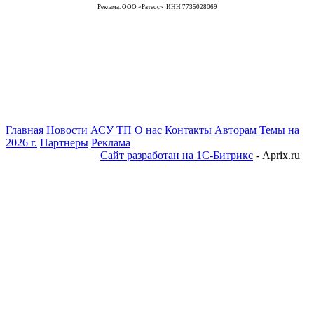
Реклама. ООО «Ратеос» ИНН 7735028069
Главная
Новости АСУ ТП
О нас
Контакты
Авторам
Темы на
2026 г.
Партнеры
Реклама
Сайт разработан на 1С-Битрикс
- Aprix.ru