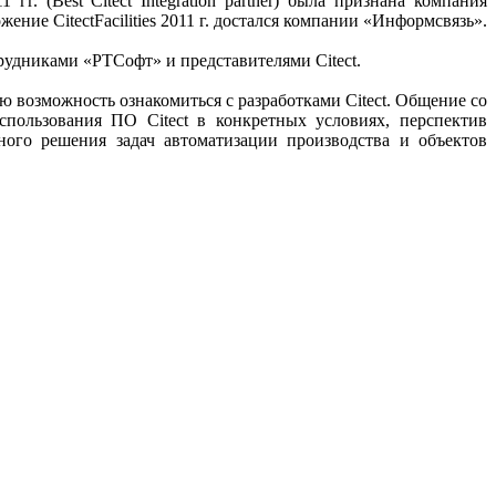
 (Best Citect Integration partner) была признана компания
е CitectFacilities 2011 г. достался компании «Информсвязь».
трудниками «РТСофт» и представителями Citect.
возможность ознакомиться с разработками Citect. Общение со
пользования ПО Citect в конкретных условиях, перспектив
ного решения задач автоматизации производства и объектов