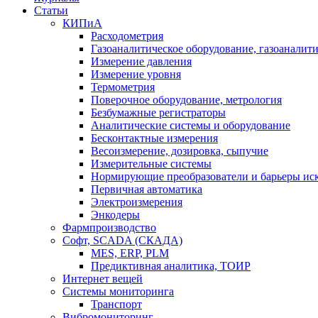
Статьи
КИПиА
Расходометрия
Газоаналитическое оборудование, газоаналит
Измерение давления
Измерение уровня
Термометрия
Поверочное оборудование, метрология
Безбумажные регистраторы
Аналитические системы и оборудование
Бесконтактные измерения
Весоизмерение, дозировка, сыпучие
Измерительные системы
Нормирующие преобразователи и барьеры ис
Первичная автоматика
Электроизмерения
Энкодеры
Фармпроизводство
Софт, SCADA (СКАДА)
MES, ERP, PLM
Предиктивная аналитика, ТОИР
Интернет вещей
Системы мониторинга
Транспорт
Вибромониторинг