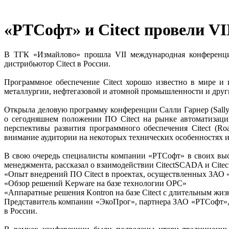
«РТСофт» и Citect провели V
В ТГК «Измайлово» прошла VII международная конференци
дистрибьютор Citect в России.
Программное обеспечение Citect хорошо известно в мире и
металлургии, нефтегазовой и атомной промышленности и други
Открыла деловую программу конференции Салли Гарнер (Sally G
о сегодняшнем положении ПО Citect на рынке автоматизаци
перспективы развития программного обеспечения Citect (R
внимание аудитории на некоторых технических особенностях ис
В свою очередь специалисты компании «РТСофт» в своих выст
менеджмента, рассказал о взаимодействии CitectSCADA и Citect
«Опыт внедрений ПО Citect в проектах, осуществленных ЗАО
«Обзор решений Kepware на базе технологии OPC»
«Аппаратные решения Kontron на базе Citect с длительным жи
Представитель компании «ЭкоПрог», партнера ЗАО «РТСофт», 
в России.