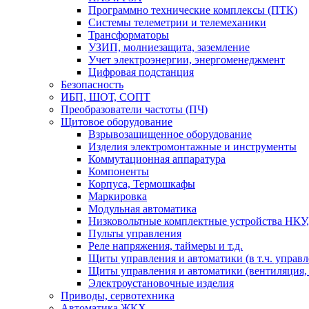
Программно технические комплексы (ПТК)
Системы телеметрии и телемеханики
Трансформаторы
УЗИП, молниезащита, заземление
Учет электроэнергии, энергоменеджмент
Цифровая подстанция
Безопасность
ИБП, ШОТ, СОПТ
Преобразователи частоты (ПЧ)
Щитовое оборудование
Взрывозащищенное оборудование
Изделия электромонтажные и инструменты
Коммутационная аппаратура
Компоненты
Корпуса, Термошкафы
Маркировка
Модульная автоматика
Низковольтные комплектные устройства НКУ,
Пульты управления
Реле напряжения, таймеры и т.д.
Щиты управления и автоматики (в т.ч. управ
Щиты управления и автоматики (вентиляция, н
Электроустановочные изделия
Приводы, сервотехника
Автоматика ЖКХ