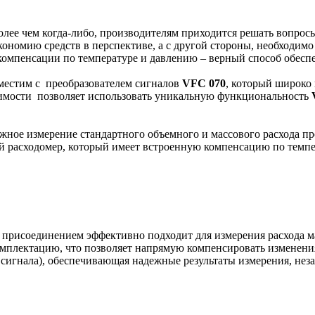
 более чем когда-либо, производителям приходится решать вопро
экономию средств в перспективе, а с другой стороны, необходи
омпенсации по температуре и давлению – верный способ обесп
естим с преобразователем сигналов
VFC 070
, который широко
димости позволяет использовать уникальную функциональность
ное измерение стандартного объемного и массового расхода пр
ой расходомер, который имеет встроенную компенсацию по темп
присоединением эффективно подходит для измерения расхода ма
мплектацию, что позволяет напрямую компенсировать изменения
 сигнала), обеспечивающая надежные результаты измерения, нез