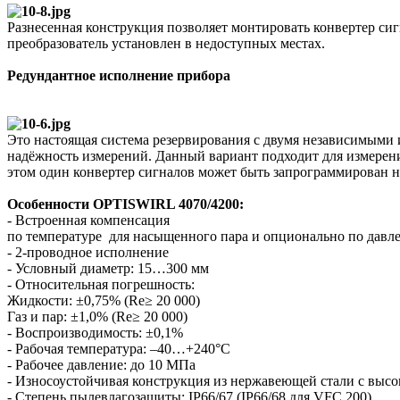
Разнесенная конструкция позволяет монтировать конвертер сиг
преобразователь установлен в недоступных местах.
Редундантное исполнение прибора
Это настоящая система резервирования с двумя независимыми
надёжность измерений. Данный вариант подходит для измерен
этом один конвертер сигналов может быть запрограммирован на
Особенности OPTISWIRL 4070/4200:
- Встроенная компенсация
по температуре для насыщенного пара и опционально по дав
- 2-проводное исполнение
- Условный диаметр: 15…300 мм
- Относительная погрешность:
Жидкости: ±0,75% (Re≥ 20 000)
Газ и пар: ±1,0% (Re≥ 20 000)
- Воспроизводимость: ±0,1%
- Рабочая температура: –40…+240°C
- Рабочее давление: до 10 МПа
- Износоустойчивая конструкция из нержавеющей стали с высо
- Степень пылевлагозащиты: IP66/67 (IP66/68 для VFC 200)