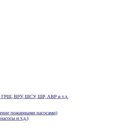
 ГРЩ, ВРУ, ЩСУ, ШР, АВР и т.д.
ление пожарными насосами)
асосы и т.д.)