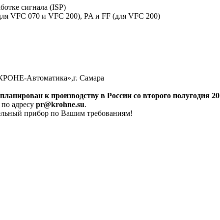
ботке сигнала (ISP)
я VFC 070 и VFC 200), PA и FF (для VFC 200)
КРОНЕ-Автоматика»,г. Самара
ланирован к производству в России со второго полугодия 20
 по адресу
pr@krohne.su
.
ельный прибор по Вашим требованиям!