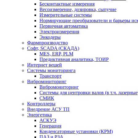
Бесконтактные измерения
Весоизмерение, дозировка, сыпучие
Измерительные системы
Нормирующие преобразователи и барьеры ис
Первичная автоматика
Электроизмерения
Энкодеры
Фармпроизводство
Софт, SCADA (СКАДА)
MES, ERP, PLM
Предиктивная аналитика, ТОИР
Интернет вещей
Системы мониторинга
Транспорт
Вибромониторинг
Вибромониторинг
Системы для центровки валов (в т.ч. лазерные
СМИК
Контроллеры
Внедрение АСУ ТП
Энергетика
АСКУЭ
Генерация
Конденсаторные установки (КРМ)
ПАЗ и РЗА