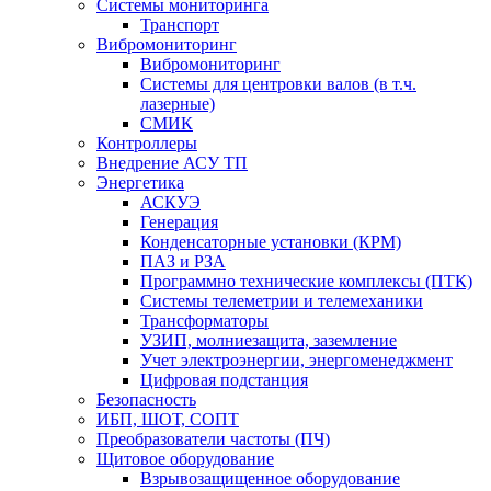
Системы мониторинга
Транспорт
Вибромониторинг
Вибромониторинг
Системы для центровки валов (в т.ч.
лазерные)
СМИК
Контроллеры
Внедрение АСУ ТП
Энергетика
АСКУЭ
Генерация
Конденсаторные установки (КРМ)
ПАЗ и РЗА
Программно технические комплексы (ПТК)
Системы телеметрии и телемеханики
Трансформаторы
УЗИП, молниезащита, заземление
Учет электроэнергии, энергоменеджмент
Цифровая подстанция
Безопасность
ИБП, ШОТ, СОПТ
Преобразователи частоты (ПЧ)
Щитовое оборудование
Взрывозащищенное оборудование