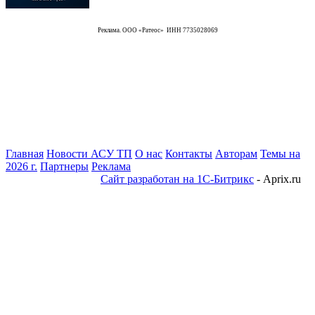
Реклама. ООО «Ратеос» ИНН 7735028069
Главная
Новости АСУ ТП
О нас
Контакты
Авторам
Темы на
2026 г.
Партнеры
Реклама
Сайт разработан на 1С-Битрикс
- Aprix.ru