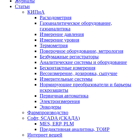
Журналы
Статьи
КИПиА
Расходометрия
Газоаналитическое оборудование,
газоаналитика
Измерение давления
Измерение уровня
Термометрия
Поверочное оборудование, метрология
Безбумажные регистраторы
Аналитические системы и оборудование
Бесконтактные измерения
Весоизмерение, дозировка, сыпучие
Измерительные системы
Нормирующие преобразователи и барьеры
искрозащиты
Первичная автоматика
Электроизмерения
Энкодеры
Фармпроизводство
Софт, SCADA (СКАДА)
MES, ERP, PLM
Предиктивная аналитика, ТОИР
Интернет вещей