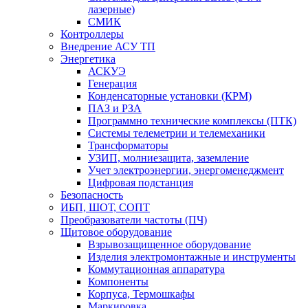
лазерные)
СМИК
Контроллеры
Внедрение АСУ ТП
Энергетика
АСКУЭ
Генерация
Конденсаторные установки (КРМ)
ПАЗ и РЗА
Программно технические комплексы (ПТК)
Системы телеметрии и телемеханики
Трансформаторы
УЗИП, молниезащита, заземление
Учет электроэнергии, энергоменеджмент
Цифровая подстанция
Безопасность
ИБП, ШОТ, СОПТ
Преобразователи частоты (ПЧ)
Щитовое оборудование
Взрывозащищенное оборудование
Изделия электромонтажные и инструменты
Коммутационная аппаратура
Компоненты
Корпуса, Термошкафы
Маркировка