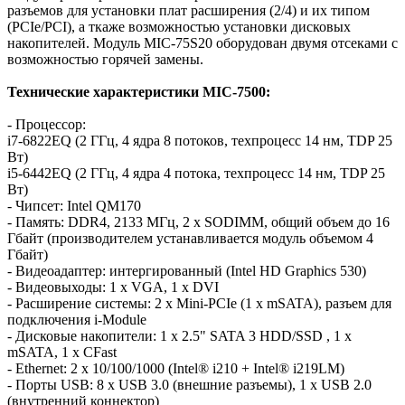
разъемов для установки плат расширения (2/4) и их типом
(PCIe/PCI), а ткаже возможностью установки дисковых
накопителей. Модуль MIC-75S20 оборудован двумя отсеками с
возможностью горячей замены.
Технические характеристики MIC-7500:
- Процессор:
i7-6822EQ (2 ГГц, 4 ядра 8 потоков, техпроцесс 14 нм, TDP 25
Вт)
i5-6442EQ (2 ГГц, 4 ядра 4 потока, техпроцесс 14 нм, TDP 25
Вт)
- Чипсет: Intel QM170
- Память: DDR4, 2133 МГц, 2 x SODIMM, общий объем до 16
Гбайт (производителем устанавливается модуль объемом 4
Гбайт)
- Видеоадаптер: интергированный (Intel HD Graphics 530)
- Видеовыходы: 1 x VGA, 1 x DVI
- Расширение системы: 2 x Mini-PCIe (1 x mSATA), разъем для
подключения i-Module
- Дисковые накопители: 1 x 2.5" SATA 3 HDD/SSD , 1 x
mSATA, 1 x CFast
- Ethernet: 2 x 10/100/1000 (Intel® i210 + Intel® i219LM)
- Порты USB: 8 x USB 3.0 (внешние разъемы), 1 x USB 2.0
(внутренний коннектор)