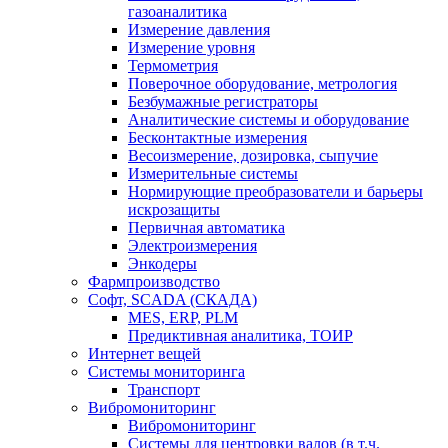
газоаналитика
Измерение давления
Измерение уровня
Термометрия
Поверочное оборудование, метрология
Безбумажные регистраторы
Аналитические системы и оборудование
Бесконтактные измерения
Весоизмерение, дозировка, сыпучие
Измерительные системы
Нормирующие преобразователи и барьеры
искрозащиты
Первичная автоматика
Электроизмерения
Энкодеры
Фармпроизводство
Софт, SCADA (СКАДА)
MES, ERP, PLM
Предиктивная аналитика, ТОИР
Интернет вещей
Системы мониторинга
Транспорт
Вибромониторинг
Вибромониторинг
Системы для центровки валов (в т.ч.