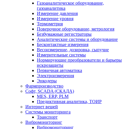
Газоаналитическое оборудование,
газоаналитика
Измерение давления
Измерение уровня
Термометрия
Поверочное оборудование, метрология
Безбумажные регистраторы
Аналитические системы и оборудование
Бесконтактные измерения
Весоизмерение, дозировка, сыпучие
Измерительные системы
Нормирующие преобразователи и барьеры
искрозащиты
Первичная автоматика
Электроизмерения
Энкодеры
Фармпроизводство
Софт, SCADA (СКАДА)
MES, ERP, PLM
Предиктивная аналитика, ТОИР
Интернет вещей
Системы мониторинга
Транспорт
Вибромониторинг
Вибромониторинг