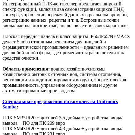
Интегрированный ПЛК-контроллер предлагает широкий
спектр функций, включая два самонастраивающихся ПИД-
контура, управление передачей данных в реальном времени,
регистрацию данных, рецепты и т. д. Встроенные точки
ввода/вывода: дискретные, аналоговые и высокоскоростные.
Плоская передняя панель и класс защиты IP66/IP65/NEMA4X
делает Samba отличным решением для пищевой и
фармацевтической промышленности – идеальным решением
для любой иной сферы, где применяются распылители как
средства очистки.
Область применения:
водное хозяйство/системы
хозяйственно-бытовых сточных вод, системы отопления,
вентиляции и кондиционирования воздуха, энергетическая
промышленность, управление оборудованием и другие
автоматизированные производства.
Специальные предложения на комплекты Unitronics
Samba
:
ПЛК SM35JR20 + дисплей 3,5 дюйма + устройства ввода/
вывода + ПО для ПК 209 евро
ПЛК SM43JR20 + дисплей 4,3 дюйма + устройства ввода/
вывода + ПО для ПК 231 евро