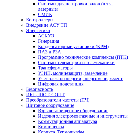
Системы для центровки валов (в т.ч.
лазерные)
СМИК
Контроллеры
Внедрение АСУ ТП
Энергетика
АСКУЭ
Генерация
Конденсаторные установки (КРМ)
ПАЗ и РЗА
Программно технические комплексы (ПТК)
Системы телеметрии и телемеханики
Трансформаторы
УЗИП, молниезащита, заземление
Учет электроэнергии, энергоменеджмент
Цифровая подстанция
Безопасность
ИБП, ШОТ, СОПТ
Преобразователи частоты (ПЧ)
Щитовое оборудование
Взрывозащищенное оборудование
Изделия электромонтажные и инструменты
Коммутационная аппаратура
Компоненты
Корпуса, Термошкафы