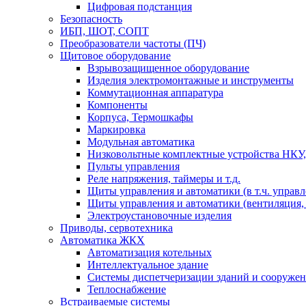
Цифровая подстанция
Безопасность
ИБП, ШОТ, СОПТ
Преобразователи частоты (ПЧ)
Щитовое оборудование
Взрывозащищенное оборудование
Изделия электромонтажные и инструменты
Коммутационная аппаратура
Компоненты
Корпуса, Термошкафы
Маркировка
Модульная автоматика
Низковольтные комплектные устройства НКУ,
Пульты управления
Реле напряжения, таймеры и т.д.
Щиты управления и автоматики (в т.ч. управ
Щиты управления и автоматики (вентиляция, н
Электроустановочные изделия
Приводы, сервотехника
Автоматика ЖКХ
Автоматизация котельных
Интеллектуальное здание
Системы диспетчеризации зданий и сооруже
Теплоснабжение
Встраиваемые системы