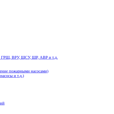
 ГРЩ, ВРУ, ЩСУ, ШР, АВР и т.д.
ление пожарными насосами)
асосы и т.д.)
ний