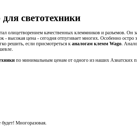
 для cветотехники
тал олицетворением качественных клеммников и разъемов. Он з
 - высокая цена - сегодня отпугивает многих. Особенно остро э
гко решить, если присмотреться к
аналогам клемм Wago
. Анал
шевле.
ехники
по минимальным ценам от одного из наших Азиатских п
 будет! Многоразовая.