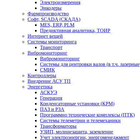
Электроизмерения
Энкодеры
Фармпроизводство
Софт, SCADA (СКАДА)
MES, ERP, PLM
Предиктивная аналитика, ТОИР
Интернет вещей
Системы мониторинга
Транспорт
Вибромониторинг
Вибромониторинг
Системы для центровки валов (в т.ч. лазерные
СМИК
Контроллеры
Внедрение АСУ ТП
Энергетика
АСКУЭ
Генерация
Конденсаторные установки (КРМ)
ПАЗ и РЗА
Программно технические комплексы (ПТК)
Системы телеметрии и телемеханики
Трансформаторы
УЗИП, молниезащита, заземление
Учет электроэнергии, энергоменеджмент