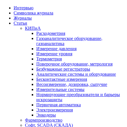
Интервью
Символика журнала
Журналы
Статьи
КИПиА
Расходометрия
Газоаналитическое оборудование,
газоаналитика
Измерение давления
Измерение уровня
Термометрия
Поверочное оборудование, метрология
Безбумажные регистраторы
Аналитические системы и оборудование
Бесконтактные измерения
Весоизмерение, дозировка, сыпучие
Измерительные системы
Нормирующие преобразователи и барьеры
искрозащиты
Первичная автоматика
Электроизмерения
Энкодеры
Фармпроизводство
Софт, SCADA (СКАДА)