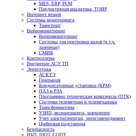
MES, ERP, PLM
Предиктивная аналитика, ТОИР
Интернет вещей
Системы мониторинга
Транспорт
Вибромониторинг
Вибромониторинг
Системы для центровки валов (в т.ч.
лазерные)
СМИК
Контроллеры
Внедрение АСУ ТП
Энергетика
АСКУЭ
Генерация
Конденсаторные установки (КРМ)
ПАЗ и РЗА
Программно технические комплексы (ПТК)
Системы телеметрии и телемеханики
Трансформаторы
УЗИП, молниезащита, заземление
Учет электроэнергии, энергоменеджмент
Цифровая подстанция
Безопасность
ИБП, ШОТ, СОПТ