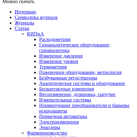
Можно скачать
Интервью
Символика журнала
Журналы
Статьи
КИПиА
Расходометрия
Газоаналитическое оборудование,
газоаналитика
Измерение давления
Измерение уровня
Термометрия
Поверочное оборудование, метрология
Безбумажные регистраторы
Аналитические системы и оборудование
Бесконтактные измерения
Весоизмерение, дозировка, сыпучие
Измерительные системы
Нормирующие преобразователи и барьеры
искрозащиты
Первичная автоматика
Электроизмерения
Энкодеры
Фармпроизводство