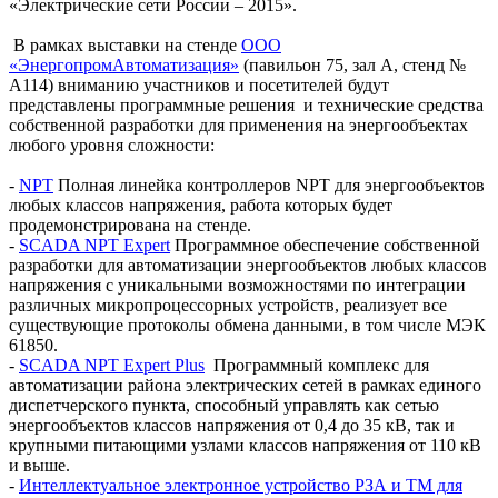
«Электрические сети России – 2015».
В рамках выставки на стенде
ООО
«ЭнергопромАвтоматизация»
(павильон 75, зал А, стенд №
А114) вниманию участников и посетителей будут
представлены программные решения и технические средства
собственной разработки для применения на энергообъектах
любого уровня сложности:
-
NPT
Полная линейка контроллеров NPT для энергообъектов
любых классов напряжения, работа которых будет
продемонстрирована на стенде.
-
SCADA NPT Expert
Программное обеспечение собственной
разработки для автоматизации энергообъектов любых классов
напряжения с уникальными возможностями по интеграции
различных микропроцессорных устройств, реализует все
существующие протоколы обмена данными, в том числе МЭК
61850.
-
SCADA NPT Expert Plus
Программный комплекс для
автоматизации района электрических сетей в рамках единого
диспетчерского пункта, способный управлять как сетью
энергообъектов классов напряжения от 0,4 до 35 кВ, так и
крупными питающими узлами классов напряжения от 110 кВ
и выше.
-
Интеллектуальное электронное устройство РЗА и ТМ для