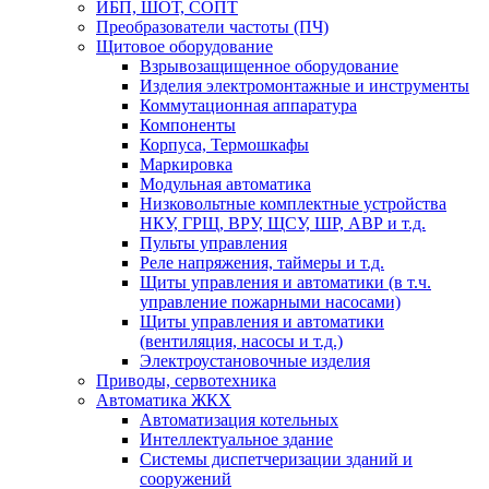
ИБП, ШОТ, СОПТ
Преобразователи частоты (ПЧ)
Щитовое оборудование
Взрывозащищенное оборудование
Изделия электромонтажные и инструменты
Коммутационная аппаратура
Компоненты
Корпуса, Термошкафы
Маркировка
Модульная автоматика
Низковольтные комплектные устройства
НКУ, ГРЩ, ВРУ, ЩСУ, ШР, АВР и т.д.
Пульты управления
Реле напряжения, таймеры и т.д.
Щиты управления и автоматики (в т.ч.
управление пожарными насосами)
Щиты управления и автоматики
(вентиляция, насосы и т.д.)
Электроустановочные изделия
Приводы, сервотехника
Автоматика ЖКХ
Автоматизация котельных
Интеллектуальное здание
Системы диспетчеризации зданий и
сооружений