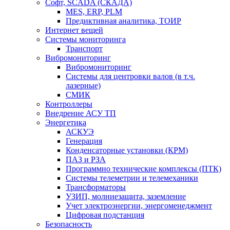
Софт, SCADA (СКАДА)
MES, ERP, PLM
Предиктивная аналитика, ТОИР
Интернет вещей
Системы мониторинга
Транспорт
Вибромониторинг
Вибромониторинг
Системы для центровки валов (в т.ч.
лазерные)
СМИК
Контроллеры
Внедрение АСУ ТП
Энергетика
АСКУЭ
Генерация
Конденсаторные установки (КРМ)
ПАЗ и РЗА
Программно технические комплексы (ПТК)
Системы телеметрии и телемеханики
Трансформаторы
УЗИП, молниезащита, заземление
Учет электроэнергии, энергоменеджмент
Цифровая подстанция
Безопасность