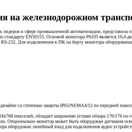
я на железнодорожном трансп
х лидеров в сфере промышленной автоматизации, представила
о стандарту EN50155. Основой монитора P6105 является 10,4 дю
м RS-232. Для подключения к ПК на борту монитора оборудован
айне со степенью защиты IP65/NEMA4/12 по передней панели, и
x768 пикселей, обладает широкими углами обзора 176/176 по г
нели. Опционально монитор может быть оборудован датчиком ос
ора оборудован линейный вход для подключения аудио устройст