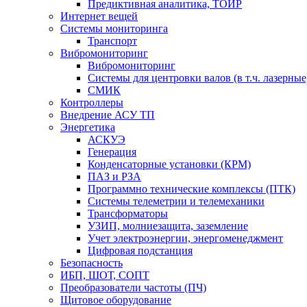
Предиктивная аналитика, ТОИР
Интернет вещей
Системы мониторинга
Транспорт
Вибромониторинг
Вибромониторинг
Системы для центровки валов (в т.ч. лазерные
СМИК
Контроллеры
Внедрение АСУ ТП
Энергетика
АСКУЭ
Генерация
Конденсаторные установки (КРМ)
ПАЗ и РЗА
Программно технические комплексы (ПТК)
Системы телеметрии и телемеханики
Трансформаторы
УЗИП, молниезащита, заземление
Учет электроэнергии, энергоменеджмент
Цифровая подстанция
Безопасность
ИБП, ШОТ, СОПТ
Преобразователи частоты (ПЧ)
Щитовое оборудование