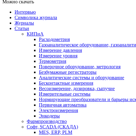
Можно скачать
Интервью
Символика журнала
Журналы
Статьи
КИПиА
Расходометрия
Газоаналитическое оборудование, газоаналит
Измерение давления
Измерение уровня
Термометрия
Поверочное оборудование, метрология
Безбумажные регистраторы
Аналитические системы и оборудование
Бесконтактные измерения
Весоизмерение, дозировка, сыпучие
Измерительные системы
Нормирующие преобразователи и барьеры ис
Первичная автоматика
Электроизмерения
Энкодеры
Фармпроизводство
Софт, SCADA (СКАДА)
MES, ERP, PLM