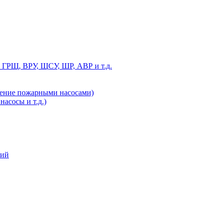
 ГРЩ, ВРУ, ЩСУ, ШР, АВР и т.д.
ление пожарными насосами)
асосы и т.д.)
ний