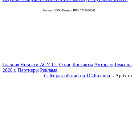
Реклама. ООО «Ратеос» ИНН 7735028069
Главная
Новости АСУ ТП
О нас
Контакты
Авторам
Темы на
2026 г.
Партнеры
Реклама
Сайт разработан на 1С-Битрикс
- Aprix.ru