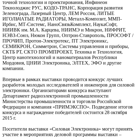
точной технологии и проектирования, Инфинеон
Текнолоджис РУС, КОДО-ТРАНС, Корпорация развития
Зеленограда, Лазерный Центр, ЛЕМ Россия, ЛИТЫЕ
ИГОЛЬЧАТЫЕ РАДИАТОРЫ, Металл-Композит, ММП-
Ирбис, МТ-Системс, НаноСвязьКомплект, НаукаСофт,
НИИВК им. М.А. Карцева, НИИМЭ и Микрон, НИФРИТ,
НЭВЗ-Союз, Нюкон Групп, Оптрон-Ставрополь, ПРОСОФТ /
ПРОЧИП, Протон-Электротекс, ПТ Электроникс,
СЕМИКРОН, Симметрон, Системы управления и приборы,
СКТБ РТ, СКТО ПРОМПРОЕКТ, Техника и Технология,
Центр нанотехнологий и наноматериалов Республики
Мордовия, ЦНИИ Электроника, ЭЛТЕХ, ЭФО и другие
компании.
Впервые в рамках выставки проводится конкурс лучших
разработок молодых исследователей и инженеров для силовой
электроники. Организаторами конкурса выступают
Департамент радиоэлектронной промышленности
Министерства промышленности и торговли Российской
Федерации и компания «ПРИМЭКСПО». Подведение итогов
конкурса и награждение победителей состоится 28 октября
2015 г.
Посетители выставки «Силовая Электроника» могут принять
участие в мероприятиях деловой программы выставки –