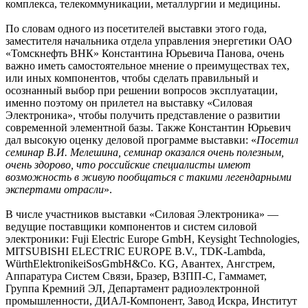
комплекса, телекоммуникации, металлургии и медицины.
По словам одного из посетителей выставки этого года,
заместителя начальника отдела управления энергетики ОАО
«Томскнефть ВНК» Константина Юрьевича Панова, очень
важно иметь самостоятельное мнение о преимуществах тех,
или иных компонентов, чтобы сделать правильный и
осознанный выбор при решении вопросов эксплуатации,
именно поэтому он прилетел на выставку «Силовая
Электроника», чтобы получить представление о развитии
современной элементной базы. Также Константин Юрьевич
дал высокую оценку деловой программе выставки: «
Посетил
семинар В.И. Мелешина, семинар оказался очень полезным,
очень здорово, что российские специалисты имеют
возможность в живую пообщаться с такими легендарными
экспертами отрасли
».
В числе участников выставки «Силовая Электроника» —
ведущие поставщики компонентов и систем силовой
электроники: Fuji Electric Europe GmbH, Keysight Technologies,
MITSUBISHI ELECTRIC EUROPE B.V., TDK-Lambda,
WürthElektronikeiSosGmbH&Co. KG, Авантех, Ангстрем,
Аппаратура Систем Связи, Бразер, ВЗПП-С, Гаммамет,
Группа Кремний ЭЛ, Департамент радиоэлектронной
промышленности, ДИАЛ-Компонент, Завод Искра, Институт