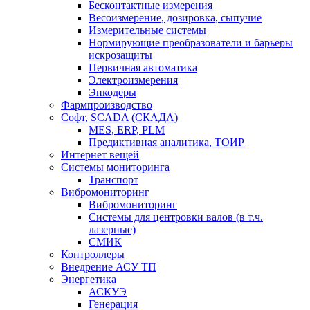
Бесконтактные измерения
Весоизмерение, дозировка, сыпучие
Измерительные системы
Нормирующие преобразователи и барьеры
искрозащиты
Первичная автоматика
Электроизмерения
Энкодеры
Фармпроизводство
Софт, SCADA (СКАДА)
MES, ERP, PLM
Предиктивная аналитика, ТОИР
Интернет вещей
Системы мониторинга
Транспорт
Вибромониторинг
Вибромониторинг
Системы для центровки валов (в т.ч.
лазерные)
СМИК
Контроллеры
Внедрение АСУ ТП
Энергетика
АСКУЭ
Генерация