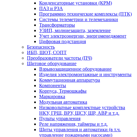
Конденсаторные установки (КРМ)
ПАЗ и РЗА
Программно технические комплексы (ПТК)
Системы телеметрии и телемеханики
Трансформаторы
УЗИП, молниезащита, заземление
Учет электроэнергии, энергоменеджмент
Цифровая подстанция
Безопасность
ИБП, ШОТ, СОПТ
Преобразователи частоты (ПЧ)
Щитовое оборудование
Взрывозащищенное оборудование
Изделия электромонтажные и инструменты
Коммутационная аппаратура
Компоненты
Корпуса, Термошкафы
Маркировка
Модульная автоматика
Низковольтные комплектные устройства
НКУ, ГРЩ, ВРУ, ЩСУ, ШР, АВР и т.д.
Пульты управления
Реле напряжения, таймеры и т.д.
Щиты управления и автоматики (в т.ч.
управление пожарными насосами)