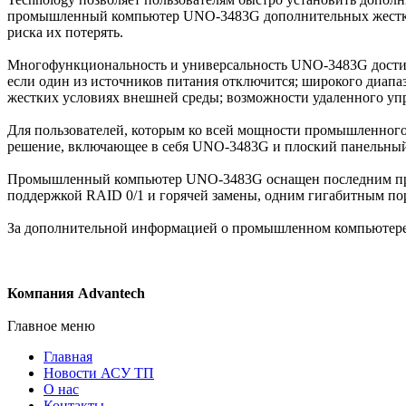
промышленный компьютер UNO-3483G дополнительных жестких д
риска их потерять.
Многофункциональность и универсальность UNO-3483G достига
если один из источников питания отключится; широкого диапазо
жестких условиях внешней среды; возможности удаленного упра
Для пользователей, которым ко всей мощности промышленного
решение, включающее в себя UNO-3483G и плоский панельный
Промышленный компьютер UNO-3483G оснащен последним проце
поддержкой RAID 0/1 и горячей замены, одним гигабитным по
За дополнительной информацией о промышленном компьютере U
Компания Advantech
Главное меню
Главная
Новости АСУ ТП
О нас
Контакты