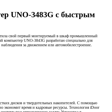
тер UNO-3483G с быстрым
пустила свой первый монтируемый в шкаф промышленный
вый компьютер UNO-3843G разработан специально для
 наблюдения за движением или автомобилестроение.
естких дисков и твердотельных накопителей. С помощью
ьно экономит время и кадровые ресурсы. Технология iDoor
систему под определенную задачу. Установка в