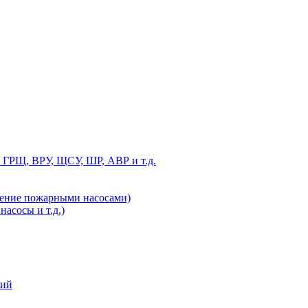
 ГРЩ, ВРУ, ЩСУ, ШР, АВР и т.д.
ление пожарными насосами)
асосы и т.д.)
ний