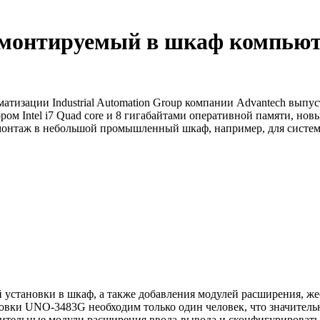
 монтируемый в шкаф компью
атизации Industrial Automation Group компании Advantech вы
 Intel i7 Quad core и 8 гигабайтами оперативной памяти, но
 монтаж в небольшой промышленный шкаф, например, для систем
 установки в шкаф, а также добавления модулей расширения, ж
тановки UNO-3483G необходим только один человек, что значител
нительные модули расширения ввода-вывода и сконфигурировать 