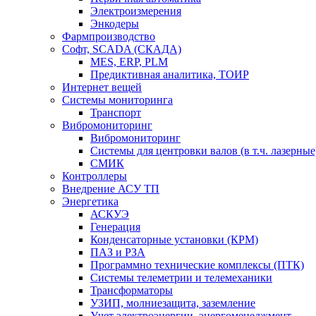
Электроизмерения
Энкодеры
Фармпроизводство
Софт, SCADA (СКАДА)
MES, ERP, PLM
Предиктивная аналитика, ТОИР
Интернет вещей
Системы мониторинга
Транспорт
Вибромониторинг
Вибромониторинг
Системы для центровки валов (в т.ч. лазерные
СМИК
Контроллеры
Внедрение АСУ ТП
Энергетика
АСКУЭ
Генерация
Конденсаторные установки (КРМ)
ПАЗ и РЗА
Программно технические комплексы (ПТК)
Системы телеметрии и телемеханики
Трансформаторы
УЗИП, молниезащита, заземление
Учет электроэнергии, энергоменеджмент