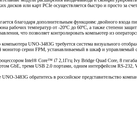
исков или карт PCIe осуществляется быстро и просто за счет
ется благодаря дополнительным функциям: двойного входа пита
на рабочих температур от -20ºC до 60ºC, а также степени защиты
вления, что позволяет контролировать компьютер из операторск
 компьютера UNO-3483G требуется система визуального отображ
 монитор серии FPM, устанавливаемый в шкаф и управляемый с
ссором Intel® Core™ i7 2,1Ггц Ivy Bridge Quad Core, 8 гига
ртом GbE, тремя USB 2.0 портами, одним интерфейсом RS-232, 
NO-3483G обратитесь в российское представительство компани