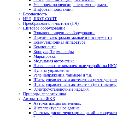
Учет электроэнергии, энергоменеджмент
Цифровая подстанция
Безопасность
ИБП, ШОТ, СОПТ
Преобразователи частоты (ПЧ)
Щитовое оборудование
Взрывозащищенное оборудование
Изделия электромонтажные и инструменты
Коммутационная аппаратура
Компоненты
Корпуса, Термошкафы
Маркировка
Модульная автоматика
Низковольтные комплектные устройства НКУ,
Пульты управления
Реле напряжения, таймеры и т.д.
Щиты управления и автоматики (в т.ч. управ
Щиты управления и автоматики (вентиляция, н
Электроустановочные изделия
Приводы, сервотехника
Автоматика ЖКХ
Автоматизация котельных
Интеллектуальное здание
Системы диспетчеризации зданий и сооруже