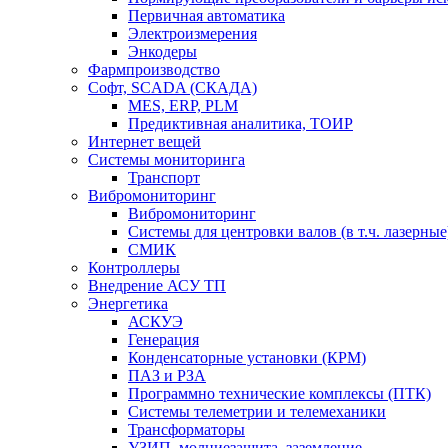
Первичная автоматика
Электроизмерения
Энкодеры
Фармпроизводство
Софт, SCADA (СКАДА)
MES, ERP, PLM
Предиктивная аналитика, ТОИР
Интернет вещей
Системы мониторинга
Транспорт
Вибромониторинг
Вибромониторинг
Системы для центровки валов (в т.ч. лазерные
СМИК
Контроллеры
Внедрение АСУ ТП
Энергетика
АСКУЭ
Генерация
Конденсаторные установки (КРМ)
ПАЗ и РЗА
Программно технические комплексы (ПТК)
Системы телеметрии и телемеханики
Трансформаторы
УЗИП, молниезащита, заземление