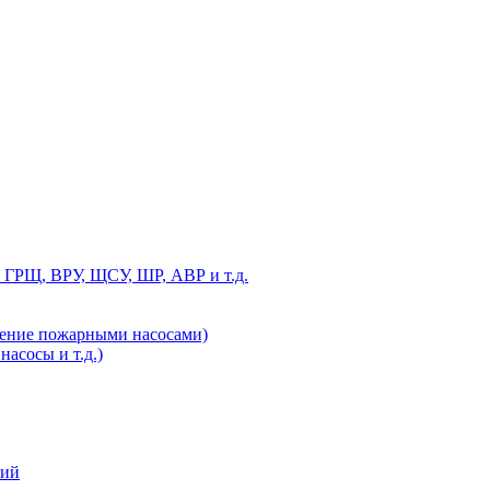
 ГРЩ, ВРУ, ЩСУ, ШР, АВР и т.д.
ление пожарными насосами)
асосы и т.д.)
ний