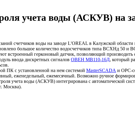
роля учета воды (АСКУВ) на 
заний счетчиков воды на заводе L'OREAL в Калужской области п
ановлено большое количество водосчетчиков типа ВСХНд 50 и В
еют встроенный герконовый датчик, позволяющий производить с
модуль ввода дискретных сигналов
ОВЕН МВ110-16Д
, который р
ьсов.
бой ПК с установленной на нем системой
MasterSCADA
и ОРС-се
евный, еженедельный, ежемесячный. Возможно ручное формиров
троля учета воды (АСКУВ) интегрирована с автоматической сист
г. Москва).