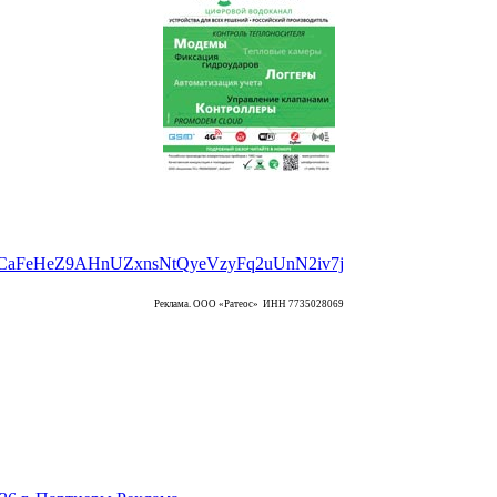
Реклама. ООО «Ратеос» ИНН 7735028069