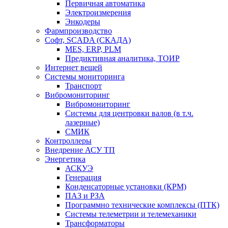
Первичная автоматика
Электроизмерения
Энкодеры
Фармпроизводство
Софт, SCADA (СКАДА)
MES, ERP, PLM
Предиктивная аналитика, ТОИР
Интернет вещей
Системы мониторинга
Транспорт
Вибромониторинг
Вибромониторинг
Системы для центровки валов (в т.ч.
лазерные)
СМИК
Контроллеры
Внедрение АСУ ТП
Энергетика
АСКУЭ
Генерация
Конденсаторные установки (КРМ)
ПАЗ и РЗА
Программно технические комплексы (ПТК)
Системы телеметрии и телемеханики
Трансформаторы