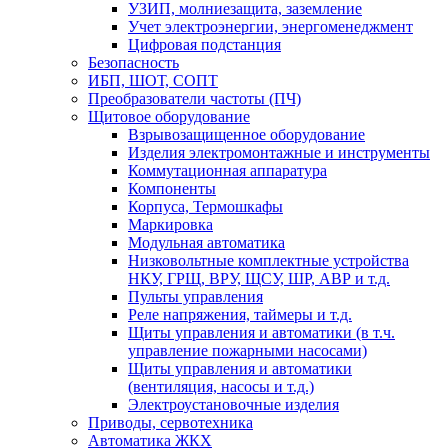
УЗИП, молниезащита, заземление
Учет электроэнергии, энергоменеджмент
Цифровая подстанция
Безопасность
ИБП, ШОТ, СОПТ
Преобразователи частоты (ПЧ)
Щитовое оборудование
Взрывозащищенное оборудование
Изделия электромонтажные и инструменты
Коммутационная аппаратура
Компоненты
Корпуса, Термошкафы
Маркировка
Модульная автоматика
Низковольтные комплектные устройства
НКУ, ГРЩ, ВРУ, ЩСУ, ШР, АВР и т.д.
Пульты управления
Реле напряжения, таймеры и т.д.
Щиты управления и автоматики (в т.ч.
управление пожарными насосами)
Щиты управления и автоматики
(вентиляция, насосы и т.д.)
Электроустановочные изделия
Приводы, сервотехника
Автоматика ЖКХ