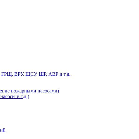
 ГРЩ, ВРУ, ЩСУ, ШР, АВР и т.д.
ление пожарными насосами)
асосы и т.д.)
ний