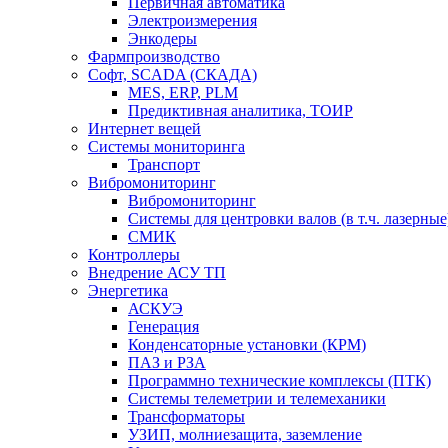
Первичная автоматика
Электроизмерения
Энкодеры
Фармпроизводство
Софт, SCADA (СКАДА)
MES, ERP, PLM
Предиктивная аналитика, ТОИР
Интернет вещей
Системы мониторинга
Транспорт
Вибромониторинг
Вибромониторинг
Системы для центровки валов (в т.ч. лазерные
СМИК
Контроллеры
Внедрение АСУ ТП
Энергетика
АСКУЭ
Генерация
Конденсаторные установки (КРМ)
ПАЗ и РЗА
Программно технические комплексы (ПТК)
Системы телеметрии и телемеханики
Трансформаторы
УЗИП, молниезащита, заземление