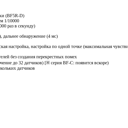
вки (BF5R-D)
м 1/10000
00 раз в секунду)
), дальнее обнаружение (4 мс)
кая настройка, настройка по одной точке (максимальная чувстви
елей без создания перекрестных помех
ение до 32 датчиков) [※ серия BF-C: появится вскоре)
скольких датчиков