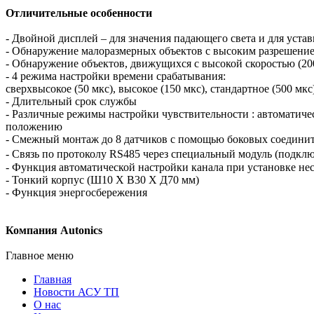
Отличительные особенности
- Двойной дисплей – для значения падающего света и для уста
- Обнаружение малоразмерных объектов с высоким разрешение
- Обнаружение объектов, движущихся с высокой скоростью (200
- 4 режима настройки времени срабатывания:
сверхвысокое (50 мкс), высокое (150 мкс), стандартное (500 мкс
- Длительный срок службы
- Различные режимы настройки чувствительности : автоматичес
положению
- Смежный монтаж до 8 датчиков с помощью боковых соединит
- Связь по протоколу RS485 через специальный модуль (подключ
- Функция автоматической настройки канала при установке не
- Тонкий корпус (Ш10 X В30 X Д70 мм)
- Функция энергосбережения
Компания Autonics
Главное меню
Главная
Новости АСУ ТП
О нас