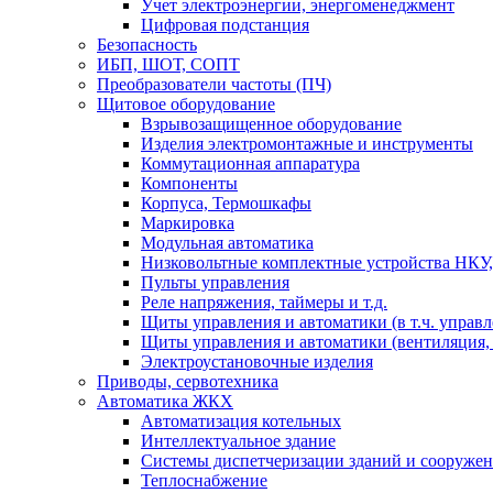
Учет электроэнергии, энергоменеджмент
Цифровая подстанция
Безопасность
ИБП, ШОТ, СОПТ
Преобразователи частоты (ПЧ)
Щитовое оборудование
Взрывозащищенное оборудование
Изделия электромонтажные и инструменты
Коммутационная аппаратура
Компоненты
Корпуса, Термошкафы
Маркировка
Модульная автоматика
Низковольтные комплектные устройства НКУ,
Пульты управления
Реле напряжения, таймеры и т.д.
Щиты управления и автоматики (в т.ч. управ
Щиты управления и автоматики (вентиляция, н
Электроустановочные изделия
Приводы, сервотехника
Автоматика ЖКХ
Автоматизация котельных
Интеллектуальное здание
Системы диспетчеризации зданий и сооруже
Теплоснабжение