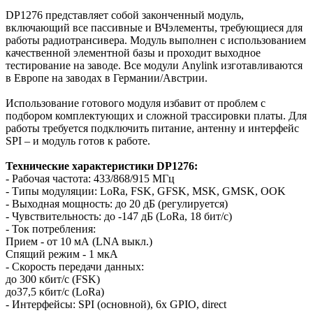
DP1276 представляет собой законченный модуль,
включающий все пассивные и ВЧэлементы, требующиеся для
работы радиотрансивера. Модуль выполнен с использованием
качественной элементной базы и проходит выходное
тестирование на заводе. Все модули Anylink изготавливаются
в Европе на заводах в Германии/Австрии.
Использование готового модуля избавит от проблем с
подбором комплектующих и сложной трассировки платы. Для
работы требуется подключить питание, антенну и интерфейс
SPI – и модуль готов к работе.
Технические характеристики DP1276:
- Рабочая частота: 433/868/915 МГц
- Типы модуляции: LoRa, FSK, GFSK, MSK, GMSK, OOK
- Выходная мощность: до 20 дБ (регулируется)
- Чувствительность: до -147 дБ (LoRa, 18 бит/c)
- Ток потребления:
Прием - от 10 мА (LNA выкл.)
Спящий режим - 1 мкА
- Скорость передачи данных:
до 300 кбит/c (FSK)
до37,5 кбит/с (LoRa)
- Интерфейсы: SPI (основной), 6x GPIO, direct