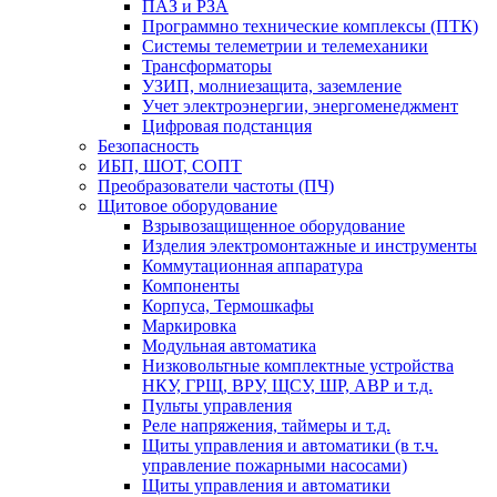
ПАЗ и РЗА
Программно технические комплексы (ПТК)
Системы телеметрии и телемеханики
Трансформаторы
УЗИП, молниезащита, заземление
Учет электроэнергии, энергоменеджмент
Цифровая подстанция
Безопасность
ИБП, ШОТ, СОПТ
Преобразователи частоты (ПЧ)
Щитовое оборудование
Взрывозащищенное оборудование
Изделия электромонтажные и инструменты
Коммутационная аппаратура
Компоненты
Корпуса, Термошкафы
Маркировка
Модульная автоматика
Низковольтные комплектные устройства
НКУ, ГРЩ, ВРУ, ЩСУ, ШР, АВР и т.д.
Пульты управления
Реле напряжения, таймеры и т.д.
Щиты управления и автоматики (в т.ч.
управление пожарными насосами)
Щиты управления и автоматики