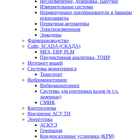
Весоизмерение, дозировка, сыпучие
Измерительные системы
Нормирующие преобразователи и барьеры
искрозащиты
Первичная автоматика
Электроизмерения
Энкодеры
Фармпроизводство
Софт, SCADA (СКАДА)
MES, ERP, PLM
Предиктивная аналитика, ТОИР
Интернет вещей
Системы мониторинга
Транспорт
Вибромониторинг
Вибромониторинг
Системы для центровки валов (в т.ч.
лазерные)
СМИК
Контроллеры
Внедрение АСУ ТП
Энергетика
АСКУЭ
Генерация
Конденсаторные установки (КРМ)