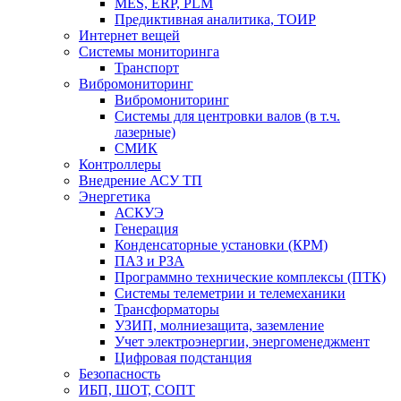
MES, ERP, PLM
Предиктивная аналитика, ТОИР
Интернет вещей
Системы мониторинга
Транспорт
Вибромониторинг
Вибромониторинг
Системы для центровки валов (в т.ч.
лазерные)
СМИК
Контроллеры
Внедрение АСУ ТП
Энергетика
АСКУЭ
Генерация
Конденсаторные установки (КРМ)
ПАЗ и РЗА
Программно технические комплексы (ПТК)
Системы телеметрии и телемеханики
Трансформаторы
УЗИП, молниезащита, заземление
Учет электроэнергии, энергоменеджмент
Цифровая подстанция
Безопасность
ИБП, ШОТ, СОПТ