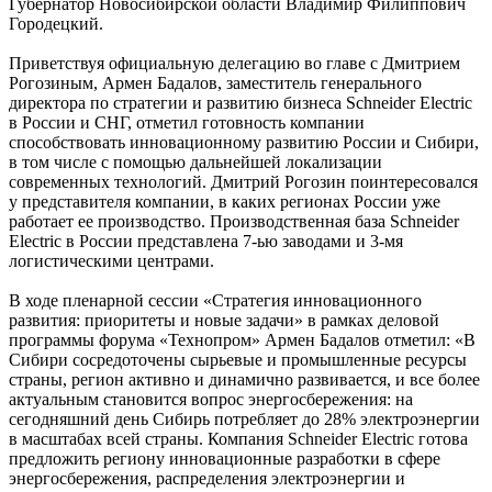
Губернатор Новосибирской области Владимир Филиппович
Городецкий.
Приветствуя официальную делегацию во главе с Дмитрием
Рогозиным, Армен Бадалов, заместитель генерального
директора по стратегии и развитию бизнеса Schneider Electric
в России и СНГ, отметил готовность компании
способствовать инновационному развитию России и Сибири,
в том числе с помощью дальнейшей локализации
современных технологий. Дмитрий Рогозин поинтересовался
у представителя компании, в каких регионах России уже
работает ее производство. Производственная база Schneider
Electric в России представлена 7-ью заводами и 3-мя
логистическими центрами.
В ходе пленарной сессии «Стратегия инновационного
развития: приоритеты и новые задачи» в рамках деловой
программы форума «Технопром» Армен Бадалов отметил: «В
Сибири сосредоточены сырьевые и промышленные ресурсы
страны, регион активно и динамично развивается, и все более
актуальным становится вопрос энергосбережения: на
сегодняшний день Сибирь потребляет до 28% электроэнергии
в масштабах всей страны. Компания Schneider Electric готова
предложить региону инновационные разработки в сфере
энергосбережения, распределения электроэнергии и