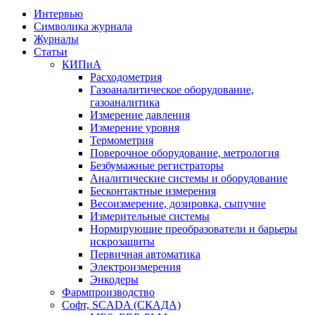
Интервью
Символика журнала
Журналы
Статьи
КИПиА
Расходометрия
Газоаналитическое оборудование,
газоаналитика
Измерение давления
Измерение уровня
Термометрия
Поверочное оборудование, метрология
Безбумажные регистраторы
Аналитические системы и оборудование
Бесконтактные измерения
Весоизмерение, дозировка, сыпучие
Измерительные системы
Нормирующие преобразователи и барьеры
искрозащиты
Первичная автоматика
Электроизмерения
Энкодеры
Фармпроизводство
Софт, SCADA (СКАДА)