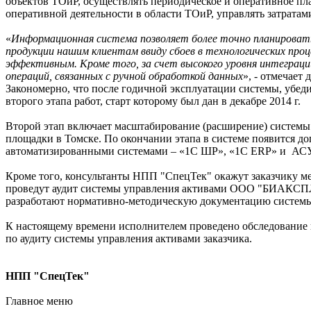
объектов ТОиР, осуществлять периодическое и оперативное пл
оперативной деятельности в области ТОиР, управлять затратам
«
Информационная система позволяет более точно планировать
продукции нашим клиентам ввиду сбоев в технологических проц
эффективным. Кроме того, за счет высокого уровня интеграц
операций, связанных с ручной обработкой данных
», - отмечае
Закономерно, что после годичной эксплуатации системы, убеди
второго этапа работ, старт которому был дан в декабре 2014 г.
Второй этап включает масштабирование (расширение) системы –
площадки в Томске. По окончании этапа в системе появится д
автоматизированными системами – «1С ШР», «1С ERP» и АС
Кроме того, консультанты НПП "СпецТек" окажут заказчику м
проведут аудит системы управления активами ООО "БИАКСПЛЕ
разработают нормативно-методическую документацию систе
К настоящему времени исполнителем проведено обследование 
по аудиту системы управления активами заказчика.
НПП "СпецТек"
Главное меню