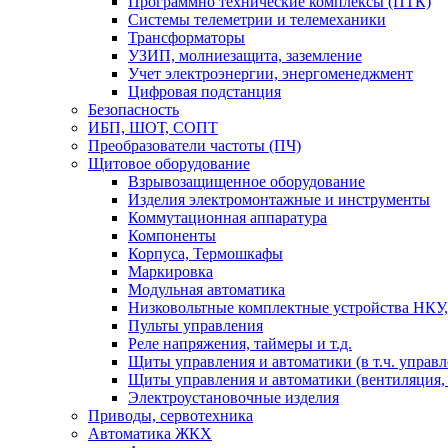
Программно технические комплексы (ПТК)
Системы телеметрии и телемеханики
Трансформаторы
УЗИП, молниезащита, заземление
Учет электроэнергии, энергоменеджмент
Цифровая подстанция
Безопасность
ИБП, ШОТ, СОПТ
Преобразователи частоты (ПЧ)
Щитовое оборудование
Взрывозащищенное оборудование
Изделия электромонтажные и инструменты
Коммутационная аппаратура
Компоненты
Корпуса, Термошкафы
Маркировка
Модульная автоматика
Низковольтные комплектные устройства НКУ,
Пульты управления
Реле напряжения, таймеры и т.д.
Щиты управления и автоматики (в т.ч. управ
Щиты управления и автоматики (вентиляция, н
Электроустановочные изделия
Приводы, сервотехника
Автоматика ЖКХ