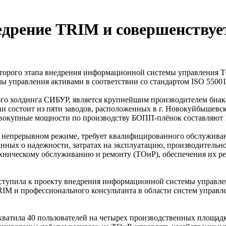
ение TRIM и совершенствует
орого этапа внедрения информационной системы управления 
ы управления активами в соответствии со стандартом ISO 55001
 холдинга СИБУР, является крупнейшим производителем биак
состоит из пяти заводов, расположенных в г. Новокуйбышевске, 
овокупные мощности по производству БОПП-плёнок составляют 18
непрерывном режиме, требует квалифицированного обслуживания
ных о надежности, затратах на эксплуатацию, производительно
ническому обслуживанию и ремонту (ТОиР), обеспечения их рес
ступила к проекту внедрения информационной системы управлен
M и профессионального консультанта в области систем управле
охватила 40 пользователей на четырех производственных площад