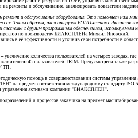
анирование работ и ресурсов на ТОиР, управлять хозяйственны
и на ремонты и обслуживание, анализировать показатели надежн
 ремонт и обслуживание оборудования. Это позволяет нам мини
ессах. Таким образом, план отгрузок БОПП-пленок с филиалов ко
ии системы с другим программным обеспечением, используемым
т директор по производству БИАКСПЛЕНа Михаил Яновский.
вшись в её эффективности и уточнив свои потребности в област
 увеличение количества пользователей на четырех заводах, где 
ополнительно 45 пользователей TRIM. Предусмотрена также раз
У ТП.
етодическую помощь в совершенствовании системы управления 
Н" на предмет соответствия международному стандарту ISO 55
мы управления активами компании "БИАКСПЛЕН".
подразделений и процессов заказчика на предмет масштабиров