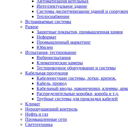
Автоматизация котельных
Интеллектуальное здание
Системы диспетчеризации зданий и сооруже
Теплоснабжение
Встраиваемые системы
Разное
Защитные покрытия, промышленная химия
Неформат
Промышленный маркетинг
Юбилеи
Испытания, тестирование
Виброиспытания
Климатические камеры
Тестировочное оборудование и системы
Кабельная продукция
Кабеленесущие системы, лотки, крепеж.
Кабель, провод
Кабельный вводы, наконечники, клеммы, арм
Распределительные коробки, короба и т.д.
Трубные системы для прокладки кабелей
Климат
Неразрушающий контроль
Нефть и газ
Промышленные сети
Светотехника