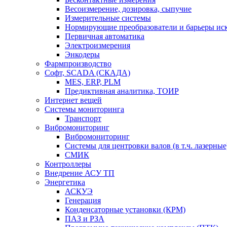
Весоизмерение, дозировка, сыпучие
Измерительные системы
Нормирующие преобразователи и барьеры ис
Первичная автоматика
Электроизмерения
Энкодеры
Фармпроизводство
Софт, SCADA (СКАДА)
MES, ERP, PLM
Предиктивная аналитика, ТОИР
Интернет вещей
Системы мониторинга
Транспорт
Вибромониторинг
Вибромониторинг
Системы для центровки валов (в т.ч. лазерные
СМИК
Контроллеры
Внедрение АСУ ТП
Энергетика
АСКУЭ
Генерация
Конденсаторные установки (КРМ)
ПАЗ и РЗА