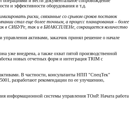
ми операциями и вести документальное сопровождение
ости и эффективности оборудования и т.д.
мизировать риски, связанные со срывом сроков поставок
мпании стал еще более точным, а процесс планирования – более
 как в СИБУРе, так и в БИАКСПЛЕНе, сокращается количество
и управления активами, заказчик принял решение о начале
она уже внедрена, а также охват пятой производственной
работка новых отчетных форм и интеграция TRIM с
активами. В частности, консультанты НПП "СпецТек"
001, разработают рекомендации по ее улучшению,
ания информационной системы управления ТОиР. Начата работа