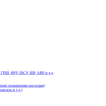
 ГРЩ, ВРУ, ЩСУ, ШР, АВР и т.д.
ление пожарными насосами)
асосы и т.д.)