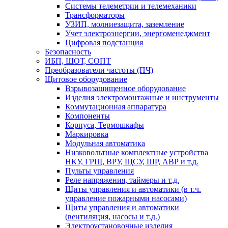
Системы телеметрии и телемеханики
Трансформаторы
УЗИП, молниезащита, заземление
Учет электроэнергии, энергоменеджмент
Цифровая подстанция
Безопасность
ИБП, ШОТ, СОПТ
Преобразователи частоты (ПЧ)
Щитовое оборудование
Взрывозащищенное оборудование
Изделия электромонтажные и инструменты
Коммутационная аппаратура
Компоненты
Корпуса, Термошкафы
Маркировка
Модульная автоматика
Низковольтные комплектные устройства
НКУ, ГРЩ, ВРУ, ЩСУ, ШР, АВР и т.д.
Пульты управления
Реле напряжения, таймеры и т.д.
Щиты управления и автоматики (в т.ч.
управление пожарными насосами)
Щиты управления и автоматики
(вентиляция, насосы и т.д.)
Электроустановочные изделия