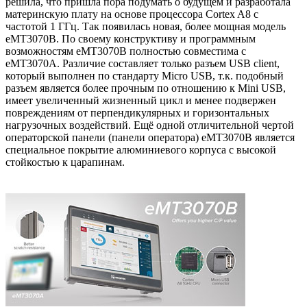
решила, что пришла пора подумать о будущем и разработала
материнскую плату на основе процессора Cortex A8 с
частотой 1 ГГц. Так появилась новая, более мощная модель
eMT3070B. По своему конструктиву и программным
возможностям eMT3070B полностью совместима с
eMT3070A. Различие составляет только разъем USB client,
который выполнен по стандарту Micro USB, т.к. подобный
разъем является более прочным по отношению к Mini USB,
имеет увеличенный жизненный цикл и менее подвержен
повреждениям от перпендикулярных и горизонтальных
нагрузочных воздействий. Ещё одной отличительной чертой
операторской панели (панели оператора) eMT3070B является
специальное покрытие алюминиевого корпуса с высокой
стойкостью к царапинам.