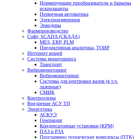
Нормирующие преобразователи и барьеры
искрозащиты
Первичная автоматика
Электроизмерения
Энкодеры
Фармпроизводство
Софт, SCADA (СКАДА)
MES, ERP, PLM
Предиктивная аналитика, ТОИР
Интернет вещей
Системы мониторинга
Транспорт
Вибромониторинг
Вибромониторинг
Системы для центровки валов (в т.ч.
лазерные)
СМИК
Контроллеры
Внедрение АСУ ТП
Энергетика
АСКУЭ
Генерация
Конденсаторные установки (КРМ)
ПАЗ и РЗА
Программно технические комплексы (ПТК)