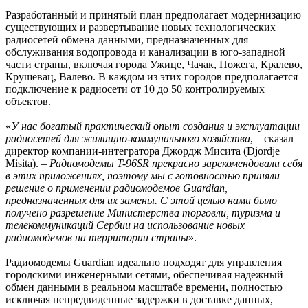
Разработанный и принятый план предполагает модернизацию
существующих и развертывание новых технологических
радиосетей обмена данными, предназначенных для
обслуживания водопровода и канализации в юго-западной
части страны, включая города Ужице, Чачак, Пожега, Кралево,
Крушевац, Валево. В каждом из этих городов предполагается
подключение к радиосети от 10 до 50 контролируемых
объектов.
«
У нас богатый практический опыт создания и эксплуатации
радиосетей для жилищно-коммунального хозяйства
, – сказал
директор компании-интегратора Джордж Мисита (Djordje
Misita). –
Радиомодемы T-96SR прекрасно зарекомендовали себя
в этих приложениях, поэтому мы с готовностью приняли
решение о применении радиомодемов Guardian,
предназначенных для их замены. С этой целью нами было
получено разрешение Министерства торговли, туризма и
телекоммуникаций Сербии на использование новых
радиомодемов на территории страны
».
Радиомодемы Guardian идеально подходят для управления
городскими инженерными сетями, обеспечивая надежный
обмен данными в реальном масштабе времени, полностью
исключая непредвиденные задержки в доставке данных,