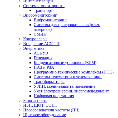
Интернет вещей
Системы мониторинга
Транспорт
Вибромониторинг
Вибромониторинг
Системы для центровки валов (в т.ч.
лазерные)
СМИК
Контроллеры
Внедрение АСУ ТП
Энергетика
АСКУЭ
Генерация
Конденсаторные установки (КРМ)
ПАЗ и РЗА
Программно технические комплексы (ПТК)
Системы телеметрии и телемеханики
Трансформаторы
УЗИП, молниезащита, заземление
Учет электроэнергии, энергоменеджмент
Цифровая подстанция
Безопасность
ИБП, ШОТ, СОПТ
Преобразователи частоты (ПЧ)
Щитовое оборудование