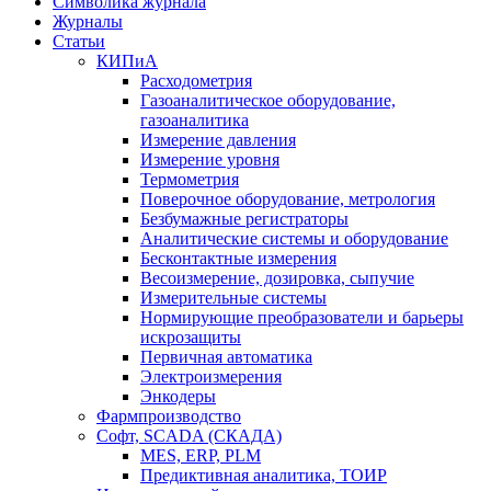
Символика журнала
Журналы
Статьи
КИПиА
Расходометрия
Газоаналитическое оборудование,
газоаналитика
Измерение давления
Измерение уровня
Термометрия
Поверочное оборудование, метрология
Безбумажные регистраторы
Аналитические системы и оборудование
Бесконтактные измерения
Весоизмерение, дозировка, сыпучие
Измерительные системы
Нормирующие преобразователи и барьеры
искрозащиты
Первичная автоматика
Электроизмерения
Энкодеры
Фармпроизводство
Софт, SCADA (СКАДА)
MES, ERP, PLM
Предиктивная аналитика, ТОИР