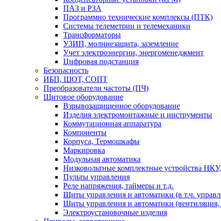
ПАЗ и РЗА
Программно технические комплексы (ПТК)
Системы телеметрии и телемеханики
Трансформаторы
УЗИП, молниезащита, заземление
Учет электроэнергии, энергоменеджмент
Цифровая подстанция
Безопасность
ИБП, ШОТ, СОПТ
Преобразователи частоты (ПЧ)
Щитовое оборудование
Взрывозащищенное оборудование
Изделия электромонтажные и инструменты
Коммутационная аппаратура
Компоненты
Корпуса, Термошкафы
Маркировка
Модульная автоматика
Низковольтные комплектные устройства НКУ,
Пульты управления
Реле напряжения, таймеры и т.д.
Щиты управления и автоматики (в т.ч. управ
Щиты управления и автоматики (вентиляция, н
Электроустановочные изделия