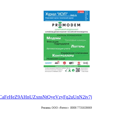
Реклама. ООО «Ратеос» ИНН 7735028069