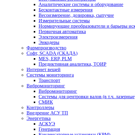
Аналитические системы и оборудование
Бесконтактные измерения
Весоизмерение, дозировка, сыпучие
Измерительные системы
Нормирующие преобразователи и барьеры ис
Первичная автоматика
Электроизмерения
Энкодеры
Фармпроизводство
Софт, SCADA (СКАДА)
MES, ERP, PLM
Предиктивная аналитика, ТОИР
Интернет вещей
Системы мониторинга
Транспорт
Вибромониторинг
Вибромониторинг
Системы для центровки валов (в т.ч. лазерные
СМИК
Контроллеры
Внедрение АСУ ТП
Энергетика
АСКУЭ
Генерация
Конденсаторные установки (КРМ)