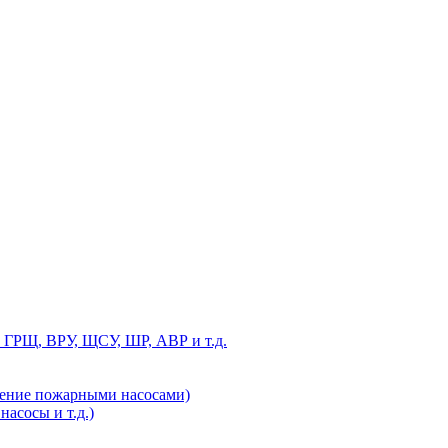
 ГРЩ, ВРУ, ЩСУ, ШР, АВР и т.д.
ление пожарными насосами)
асосы и т.д.)