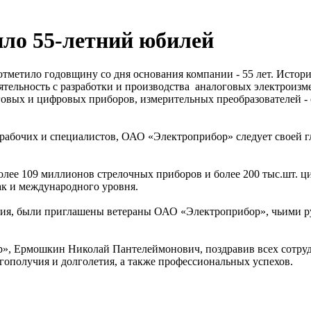
ло 55-летний юбилей
тметило годовщину со дня основания компании - 55 лет. Истор
еятельность с разработки и производства аналоговых электрои
оговых и цифровых приборов, измерительных преобразователей 
рабочих и специалистов, ОАО «Электроприбор» следует своей г
олее 109 миллионов стрелочных приборов и более 200 тыс.шт.
ак и международного уровня.
тия, были приглашены ветераны ОАО «Электроприбор», чьими ру
, Ермошкин Николай Пантелеймонович, поздравив всех сотрудн
агополучия и долголетия, а также профессиональных успехов.