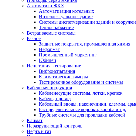
Приводы, сервотехника
Автоматика ЖКХ
Автоматизация котельных
Интеллектуальное здание
Системы диспетчеризации зданий и сооруже
Теплоснабжение
Встраиваемые системы
Разное
Защитные покрытия, промышленная химия
Неформат
Промышленный маркетинг
Юбилеи
Испытания, тестирование
Виброиспытания
Климатические камеры
Тестировочное оборудование и системы
Кабельная продукция
Кабеленесущие системы, лотки, крепеж.
Кабель, провод
Кабельный вводы, наконечники, клеммы, арм
Распределительные коробки, короба и т.д.
Трубные системы для прокладки кабелей
Климат
Неразрушающий контроль
Нефть и газ