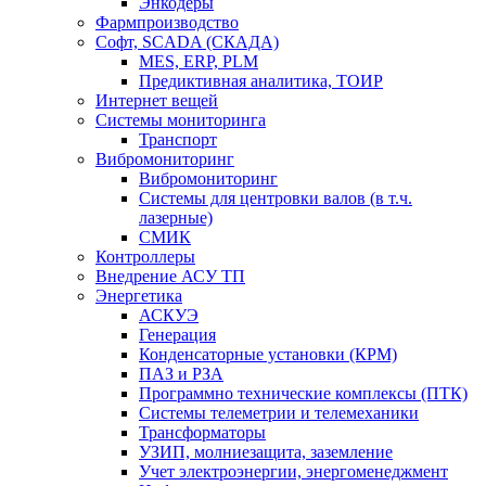
Энкодеры
Фармпроизводство
Софт, SCADA (СКАДА)
MES, ERP, PLM
Предиктивная аналитика, ТОИР
Интернет вещей
Системы мониторинга
Транспорт
Вибромониторинг
Вибромониторинг
Системы для центровки валов (в т.ч.
лазерные)
СМИК
Контроллеры
Внедрение АСУ ТП
Энергетика
АСКУЭ
Генерация
Конденсаторные установки (КРМ)
ПАЗ и РЗА
Программно технические комплексы (ПТК)
Системы телеметрии и телемеханики
Трансформаторы
УЗИП, молниезащита, заземление
Учет электроэнергии, энергоменеджмент