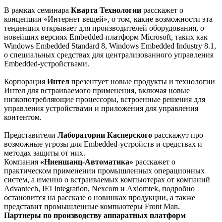
В рамках семинара
Кварта Технологии
расскажет о
концепции «Интернет вещей», о том, какие возможности эта
тенденция открывает для производителей оборудования, о
новейших версиях Embedded-платформ Microsoft, таких как
Windows Embedded Standard 8, Windows Embedded Industry 8.1,
о специальных средствах для централизованного управления
Embedded-устройствами.
Корпорация
Интел
презентует новые продукты и технологии
Интел для встраиваемого применения, включая новые
низкопотребляющие процессоры, встроенные решения для
управления устройствами и приложения для управления
контентом.
Представители
Лаборатории Касперского
расскажут про
возможные угрозы для Embedded-устройств и средствах и
методах защиты от них.
Компания
«Ниеншанц-Автоматика»
расскажет о
практическом применении промышленных операционных
систем, а именно о встраиваемых компьютерах от компаний
Advantech, IEI Integration, Nexcom и Axiomtek, подробно
остановится на рассказе о новинках продукции, а также
представит промышленные компьютеры Front Man.
Партнеры по производству аппаратных платформ