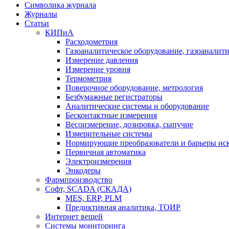
Символика журнала
Журналы
Статьи
КИПиА
Расходометрия
Газоаналитическое оборудование, газоаналит
Измерение давления
Измерение уровня
Термометрия
Поверочное оборудование, метрология
Безбумажные регистраторы
Аналитические системы и оборудование
Бесконтактные измерения
Весоизмерение, дозировка, сыпучие
Измерительные системы
Нормирующие преобразователи и барьеры ис
Первичная автоматика
Электроизмерения
Энкодеры
Фармпроизводство
Софт, SCADA (СКАДА)
MES, ERP, PLM
Предиктивная аналитика, ТОИР
Интернет вещей
Системы мониторинга