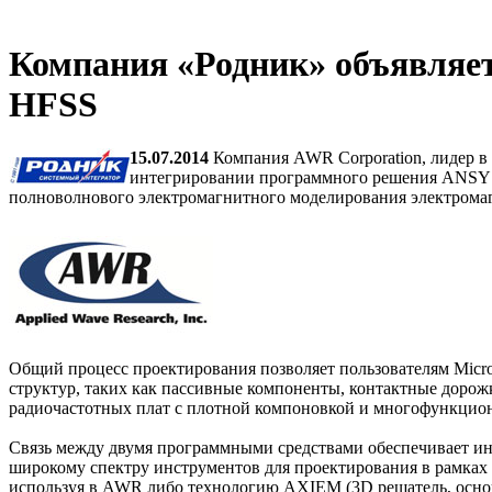
Компания «Родник» объявляе
HFSS
15.07.2014
Компания AWR Corporation, лидер в
интегрировании программного решения ANSYS
полноволнового электромагнитного моделирования электромаг
Общий процесс проектирования позволяет пользователям Micr
структур, таких как пассивные компоненты, контактные доро
радиочастотных плат с плотной компоновкой и многофункцио
Связь между двумя программными средствами обеспечивает и
широкому спектру инструментов для проектирования в рамках 
используя в AWR либо технологию AXIEM (3D решатель, основа