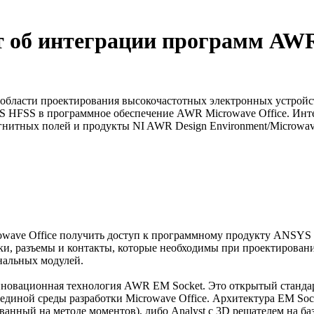
т об интеграции программ AWR
 области проектирования высокочастотных электронных устройс
 HFSS в программное обеспечение AWR Microwave Office. Инт
нитных полей и продукты NI AWR Design Environment/Microwave
owave Office получить доступ к программному продукту ANSYS
жки, разъемы и контакты, которые необходимы при проектирова
нальных модулей.
нновационная технология AWR EM Socket. Это открытый станда
единой среды разработки Microwave Office. Архитектура EM Soc
нный на методе моментов), либо Analyst с 3D решателем на баз