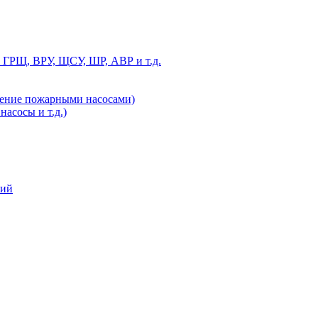
 ГРЩ, ВРУ, ЩСУ, ШР, АВР и т.д.
ление пожарными насосами)
асосы и т.д.)
ний