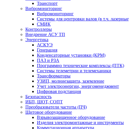
Транспорт
Вибромониторинг
Вибромониторинг
Системы для центровки валов (в т.ч. лазерные
СМИК
Контроллеры
Внедрение АСУ ТП
Энергетика
АСКУЭ
Генерация
Конденсаторные установки (КРМ)
ПАЗ и РЗА
Программно технические комплексы (ПТК)
Системы телеметрии и телемеханики
Трансформаторы
УЗИП, молниезащита, заземление
Учет электроэнергии, энергоменеджмент
Цифровая подстанция
Безопасность
ИБП, ШОТ, СОПТ
Преобразователи частоты (ПЧ)
Щитовое оборудование
Взрывозащищенное оборудование
Изделия электромонтажные и инструменты
Коммутационная аппаратура