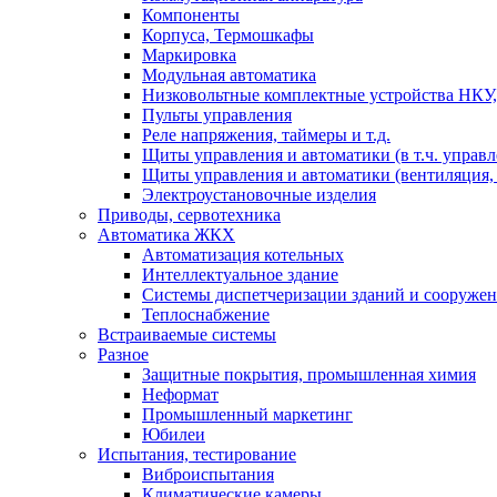
Компоненты
Корпуса, Термошкафы
Маркировка
Модульная автоматика
Низковольтные комплектные устройства НКУ,
Пульты управления
Реле напряжения, таймеры и т.д.
Щиты управления и автоматики (в т.ч. управ
Щиты управления и автоматики (вентиляция, н
Электроустановочные изделия
Приводы, сервотехника
Автоматика ЖКХ
Автоматизация котельных
Интеллектуальное здание
Системы диспетчеризации зданий и сооруже
Теплоснабжение
Встраиваемые системы
Разное
Защитные покрытия, промышленная химия
Неформат
Промышленный маркетинг
Юбилеи
Испытания, тестирование
Виброиспытания
Климатические камеры