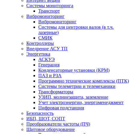
Интернет вещей
Системы мониторинга
Транспорт
Вибромониторинг
Вибромониторинг
Системы для центровки валов (в т.ч.
лазерные)
СМИК
Контроллеры
Внедрение АСУ ТП
Энергетика
АСКУЭ
Генерация
Конденсаторные установки (КРМ)
ПАЗ и РЗА
Программно технические комплексы (ПТК)
Системы телеметрии и телемеханики
Трансформаторы
УЗИП, молниезащита, заземление
Учет электроэнергии, энергоменеджмент
Цифровая подстанция
Безопасность
ИБП, ШОТ, СОПТ
Преобразователи частоты (ПЧ)
Щитовое оборудование