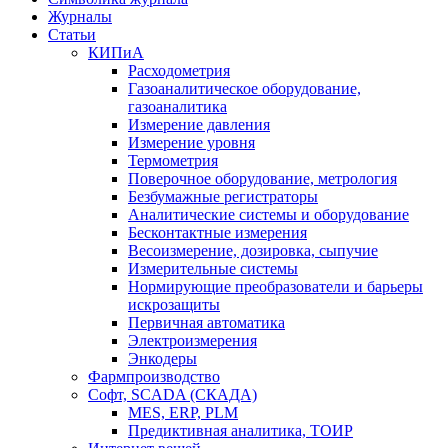
Журналы
Статьи
КИПиА
Расходометрия
Газоаналитическое оборудование,
газоаналитика
Измерение давления
Измерение уровня
Термометрия
Поверочное оборудование, метрология
Безбумажные регистраторы
Аналитические системы и оборудование
Бесконтактные измерения
Весоизмерение, дозировка, сыпучие
Измерительные системы
Нормирующие преобразователи и барьеры
искрозащиты
Первичная автоматика
Электроизмерения
Энкодеры
Фармпроизводство
Софт, SCADA (СКАДА)
MES, ERP, PLM
Предиктивная аналитика, ТОИР