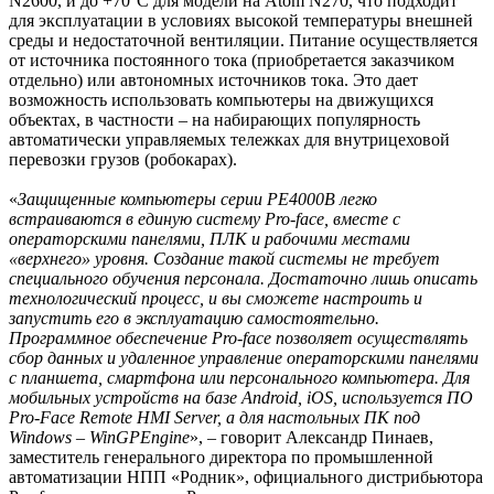
N2600, и до +70°C для модели на Atom N270, что подходит
для эксплуатации в условиях высокой температуры внешней
среды и недостаточной вентиляции. Питание осуществляется
от источника постоянного тока (приобретается заказчиком
отдельно) или автономных источников тока. Это дает
возможность использовать компьютеры на движущихся
объектах, в частности – на набирающих популярность
автоматически управляемых тележках для внутрицеховой
перевозки грузов (робокарах).
«
Защищенные компьютеры серии PE4000В легко
встраиваются в единую систему Pro-face, вместе с
операторскими панелями, ПЛК и рабочими местами
«верхнего» уровня. Создание такой системы не требует
специального обучения персонала. Достаточно лишь описать
технологический процесс, и вы сможете настроить и
запустить его в эксплуатацию самостоятельно.
Программное обеспечение Pro-face позволяет осуществлять
сбор данных и удаленное управление операторскими панелями
с планшета, смартфона или персонального компьютера. Для
мобильных устройств на базе Android, iOS, используется ПО
Pro-Face Remote HMI Server, а для настольных ПК под
Windows – WinGPEngine
», – говорит Александр Пинаев,
заместитель генерального директора по промышленной
автоматизации НПП «Родник», официального дистрибьютора