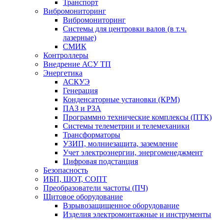
Транспорт
Вибромониторинг
Вибромониторинг
Системы для центровки валов (в т.ч.
лазерные)
СМИК
Контроллеры
Внедрение АСУ ТП
Энергетика
АСКУЭ
Генерация
Конденсаторные установки (КРМ)
ПАЗ и РЗА
Программно технические комплексы (ПТК)
Системы телеметрии и телемеханики
Трансформаторы
УЗИП, молниезащита, заземление
Учет электроэнергии, энергоменеджмент
Цифровая подстанция
Безопасность
ИБП, ШОТ, СОПТ
Преобразователи частоты (ПЧ)
Щитовое оборудование
Взрывозащищенное оборудование
Изделия электромонтажные и инструменты