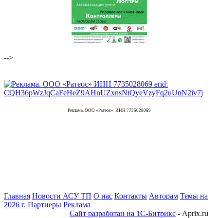
-->
Реклама. ООО «Ратеос» ИНН 7735028069
Главная
Новости АСУ ТП
О нас
Контакты
Авторам
Темы на
2026 г.
Партнеры
Реклама
Сайт разработан на 1С-Битрикс
- Aprix.ru