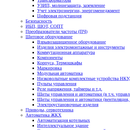
Трансформаторы
УЗИП, молниезащита, заземление
Учет электроэнергии, энергоменеджмент
Цифровая подстанция
Безопасность
ИБП, ШОТ, СОПТ
Преобразователи частоты (ПЧ)
Щитовое оборудование
Взрывозащищенное оборудование
Изделия электромонтажные и инструменты
Коммутационная аппаратура
Компоненты
Корпуса, Термошкафы
Маркировка
Модульная автоматика
Низковольтные комплектные устройства НКУ,
Пульты управления
Реле напряжения, таймеры и т.д.
Щиты управления и автоматики (в т.ч. управ
Щиты управления и автоматики (вентиляция, н
Электроустановочные изделия
Приводы, сервотехника
Автоматика ЖКХ
Автоматизация котельных
Интеллектуальное здание