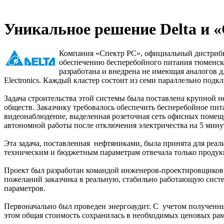
Уникальное решение Delta и
Компания «Спектр РС», официальный дистрибью
обеспечению бесперебойного питания тюменск
разработана и внедрена не имеющая аналогов д
Electronics. Каждый кластер состоит из семи параллельно под
Задача строительства этой системы была поставлена крупной
обществ. Заказчику требовалось обеспечить бесперебойное пи
видеонаблюдение, выделенная розеточная сеть офисных помещ
автономной работы после отключения электричества на 5 минут
Эта задача, поставленная нефтяниками, была принята для ре
техническим и бюджетным параметрам отвечала только продукци
Проект был разработан командой инженеров-проектировщиков,
пожеланий заказчика в реальную, стабильно работающую систе
параметров.
Первоначально был проведен энергоаудит. С учетом полученн
этом общая стоимость сохранилась в необходимых ценовых рам