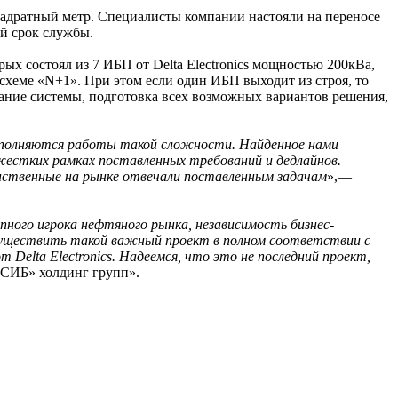
квадратный метр. Специалисты компании настояли на переносе
ий срок службы.
ых состоял из 7 ИБП от Delta Electronics мощностью 200кВа,
схеме «N+1». При этом если один ИБП выходит из строя, то
вание системы, подготовка всех возможных вариантов решения,
выполняются работы такой сложности. Найденное нами
жестких рамках поставленных требований и дедлайнов.
инственные на рынке отвечали поставленным задачам
»,—
пного игрока нефтяного рынка, независимость бизнес-
осуществить такой важный проект в полном соответствии с
Delta Electronics. Надеемся, что это не последний проект,
РСИБ» холдинг групп».