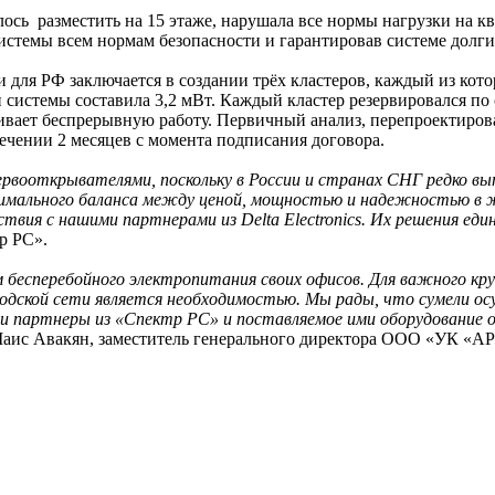
лось разместить на 15 этаже, нарушала все нормы нагрузки на 
системы всем нормам безопасности и гарантировав системе долг
ля РФ заключается в создании трёх кластеров, каждый из котор
системы составила 3,2 мВт. Каждый кластер резервировался по 
чивает беспрерывную работу. Первичный анализ, перепроектиро
ечении 2 месяцев с момента подписания договора.
первооткрывателями, поскольку в России и странах СНГ редко 
тимального баланса между ценой, мощностью и надежностью в 
твия с нашими партнерами из Delta Electronics. Их решения ед
р РС».
 бесперебойного электропитания своих офисов. Для важного кру
родской сети является необходимостью. Мы рады, что сумели 
 партнеры из «Спектр РС» и поставляемое ими оборудование от 
аис Авакян, заместитель генерального директора ООО «УК «А