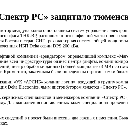
 «Спектр РС» защитило тюмен
тор международного поставщика систем управления электропита
ого офиса ТНК-BP, расположенного в офисной части нового мно
ля России и стран СНГ трехкластерная система общей мощностью 
ключенных ИБП Delta серии DPS 200 кВа.
 нефтяной компанией -арендатором, определившей комплекс «Ма
тание всей инфраструктуры бизнес-центра (лифты, кондиционир
ений, центр обработки данных) общей мощностью 3 МВт со схе
. Кроме того, заказчиком были определены строгие рамки бюджет
ализации «УК «АРСИБ» холдинг групп», входящей в группу ком
я Delta Electronics, чьим дистрибутором является «Спектр РС».
 сервисных специалистов и менеджеров компании «Спектр РС», 
му. Для выполнения поставленных задач специалисты провели д
ых сведений в проект были внесены два важных изменения. Был
ках.