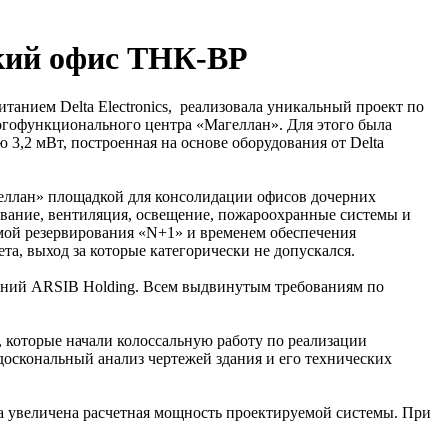
ский офис ТНК-BP
нием Delta Electronics, реализовала уникальный проект по
гофункционального центра «Магеллан». Для этого была
3,2 мВт, построенная на основе оборудования от Delta
геллан» площадкой для консолидации офисов дочерних
ование, вентиляция, освещение, пожароохранные системы и
мой резервирования «N+1» и временем обеспечения
а, выход за которые категорически не допускался.
паний ARSIB Holding. Всем выдвинутым требованиям по
которые начали колоссальную работу по реализации
оскональный анализ чертежей здания и его технических
а увеличена расчетная мощность проектируемой системы. При