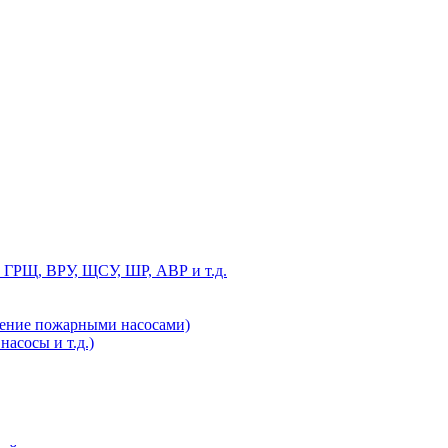
 ГРЩ, ВРУ, ЩСУ, ШР, АВР и т.д.
ление пожарными насосами)
асосы и т.д.)