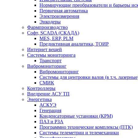
Нормирующие преобразователи и барьеры ис
Первичная автоматика
Электроизмерения
Энкодеры
Фармпроизводство
Софт, SCADA (СКАДА)
MES, ERP, PLM
Предиктивная аналитика, ТОИР
Интернет вещей
Системы мониторинга
Транспорт
Вибромониторинг
Вибромониторинг
Системы для центровки валов (в т.ч. лазерные
СМИК
Контроллеры
Внедрение АСУ ТП
Энергетика
АСКУЭ
Генерация
Конденсаторные установки (КРМ)
ПАЗ и РЗА
Программно технические комплексы (ПТК)
Системы телеметрии и телемеханики