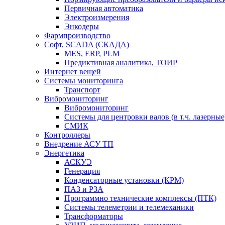
Первичная автоматика
Электроизмерения
Энкодеры
Фармпроизводство
Софт, SCADA (СКАДА)
MES, ERP, PLM
Предиктивная аналитика, ТОИР
Интернет вещей
Системы мониторинга
Транспорт
Вибромониторинг
Вибромониторинг
Системы для центровки валов (в т.ч. лазерные
СМИК
Контроллеры
Внедрение АСУ ТП
Энергетика
АСКУЭ
Генерация
Конденсаторные установки (КРМ)
ПАЗ и РЗА
Программно технические комплексы (ПТК)
Системы телеметрии и телемеханики
Трансформаторы