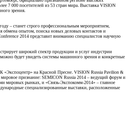
ртемберг, официально признанном регионе высоких
лее 7 000 посетителей из 53 стран мира. Выставка VISION
нного зрения.
 году – станет строго профессиональным мероприятием,
я обмена опытом, поиска новых деловых контактов и
 Conference 2014 представит вниманию специалистов научную
онстрирует широкий спектр продукции и услуг индустрии
сь можно будет увидеть системы машинного зрения и конкретные
 «Экспоцентр» на Красной Пресне. VISION Russia Pavilion &
 мировое признание: SEMICON Russia 2014 – ведущий форум и
еми мировых рынках, и «Связь-Экспокомм-2014» – главное
еждународные специализированные выставки, расположенные