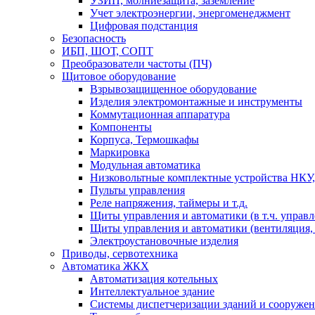
УЗИП, молниезащита, заземление
Учет электроэнергии, энергоменеджмент
Цифровая подстанция
Безопасность
ИБП, ШОТ, СОПТ
Преобразователи частоты (ПЧ)
Щитовое оборудование
Взрывозащищенное оборудование
Изделия электромонтажные и инструменты
Коммутационная аппаратура
Компоненты
Корпуса, Термошкафы
Маркировка
Модульная автоматика
Низковольтные комплектные устройства НКУ,
Пульты управления
Реле напряжения, таймеры и т.д.
Щиты управления и автоматики (в т.ч. управ
Щиты управления и автоматики (вентиляция, н
Электроустановочные изделия
Приводы, сервотехника
Автоматика ЖКХ
Автоматизация котельных
Интеллектуальное здание
Системы диспетчеризации зданий и сооруже