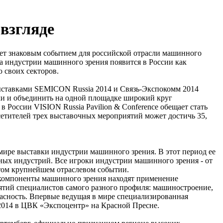
 взгляде
нет знаковым событием для российской отрасли машинного
 индустрии машинного зрения появится в России как
 своих секторов.
выставками SEMICON Russia 2014 и Связь-Экспокомм 2014
ки и объединить на одной площадке широкий круг
 России VISION Russia Pavilion & Conference обещает стать
етителей трех выставочных мероприятий может достичь 35,
 мире выставки индустрии машинного зрения. В этот период ее
ых индустрий. Все игроки индустрии машинного зрения - от
том крупнейшем отраслевом событии.
 компоненты машинного зрения находят применение
ятий специалистов самого разного профиля: машиностроение,
асность. Впервые ведущая в мире специализированная
 2014 в ЦВК «Экспоцентр» на Красной Пресне.