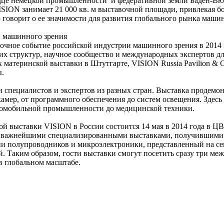
рдце немецкой промышленности и федеративной земли Баден-Вю
SION занимает 21 000 кв. м выставочной площади, привлекая бо
говорит о ее значимости для развития глобального рынка маши
и машинного зрения
авочное событие российской индустрии машинного зрения в 2014
х структур, научное сообщество и международных экспертов дл
 материнской выставки в Штутгарте, VISION Russia Pavilion &
ы.
ечи специалистов и экспертов из разных стран. Выставка продем
 камер, от программного обеспечения до систем освещения. Зде
втомобильной промышленности до медицинской техники.
выставки VISION в России состоится 14 мая в 2014 года в ЦВК
 с важнейшими специализированными выставками, получившими
рии полупроводников и микроэлектроники, представленный на с
. Таким образом, гости выставки смогут посетить сразу три м
в глобальном масштабе.