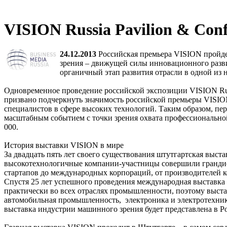
VISION Russia Pavilion & Conf
24.12.2013
Российская премьера VISION пройде
зрения – движущей силы инновационного разв
органичный этап развития отрасли в одной из
Одновременное проведение российской экспозиции VISION Rus
призвано подчеркнуть значимость российской премьеры VISIO
специалистов в сфере высоких технологий. Таким образом, пер
масштабным событием с точки зрения охвата профессиональной
000.
История выставки VISION в мире
За двадцать пять лет своего существования штутгартская выс
высокотехнологичные компании-участницы совершили грандиоз
стартапов до международных корпораций, от производителей 
Спустя 25 лет успешного проведения международная выставка
практически во всех отраслях промышленности, поэтому выст
автомобильная промышленность, электроника и электротехник
выставка индустрии машинного зрения будет представлена в Ро