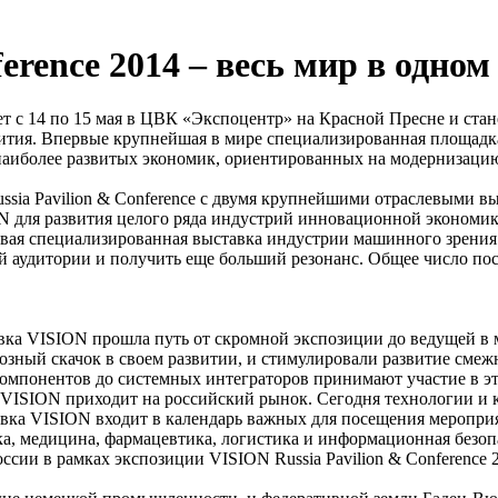
erence 2014 – весь мир в одном
т с 14 по 15 мая в ЦВК «Экспоцентр» на Красной Пресне и ста
ития. Впервые крупнейшая в мире специализированная площадка
 наиболее развитых экономик, ориентированных на модернизацию
sia Pavilion & Conference с двумя крупнейшими отраслевыми 
N для развития целого ряда индустрий инновационной экономи
вая специализированная выставка индустрии машинного зрения в
 аудитории и получить еще больший резонанс. Общее число пос
тавка VISION прошла путь от скромной экспозиции до ведущей в
ный скачок в своем развитии, и стимулировали развитие смежн
компонентов до системных интеграторов принимают участие в э
 VISION приходит на российский рынок. Сегодня технологии и
авка VISION входит в календарь важных для посещения меропри
а, медицина, фармацевтика, логистика и информационная безоп
ссии в рамках экспозиции VISION Russia Pavilion & Conference