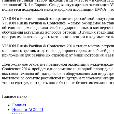
Главная выставка VISION проходит в Штутгарте – в самом се
технологий № 1 в Европе. Сегодня штутгартская экспозиция VI
пользуется поддержкой международной ассоциации EMVA, что 
VISION в России – новый этап развития российской индустри
VISION Russia Pavilion & Conference – самое ожидаемое выст
объединяющим представителей государственных и коммерчески
обсуждения актуальных вопросов отрасли. В лучших традициях
программу, включающую тематические лекции и круглые стол
VISION Russia Pavilion & Conference 2014 станет местом встр
машинного зрения: от датчиков до процессоров, от кабелей до
приложения для различных отраслей: от машиностроения и а
Долгожданное открытие премьерной экспозиции международной 
Conference 2014 пройдет одновременно и на одной площадке
выставка технологий, материалов и оборудования для индуст
выставочное событие российской индустрии телекоммуникаций
«по соседству», и открыть для себя новые бизнес-возможности 
Главное меню
Главная
Новости АСУ ТП