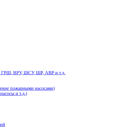
 ГРЩ, ВРУ, ЩСУ, ШР, АВР и т.д.
ление пожарными насосами)
асосы и т.д.)
ний