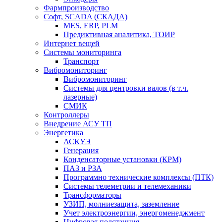
Фармпроизводство
Софт, SCADA (СКАДА)
MES, ERP, PLM
Предиктивная аналитика, ТОИР
Интернет вещей
Системы мониторинга
Транспорт
Вибромониторинг
Вибромониторинг
Системы для центровки валов (в т.ч.
лазерные)
СМИК
Контроллеры
Внедрение АСУ ТП
Энергетика
АСКУЭ
Генерация
Конденсаторные установки (КРМ)
ПАЗ и РЗА
Программно технические комплексы (ПТК)
Системы телеметрии и телемеханики
Трансформаторы
УЗИП, молниезащита, заземление
Учет электроэнергии, энергоменеджмент
Цифровая подстанция