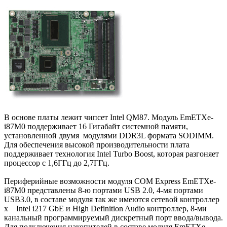
В основе платы лежит чипсет Intel QM87. Модуль EmETXe-
i87M0 поддерживает 16 Гигабайт системной памяти,
установленной двумя модулями DDR3L формата SODIMM.
Для обеспечения высокой производительности плата
поддерживает технология Intel Turbo Boost, которая разгоняет
процессор с 1,6ГГц до 2,7ГГц.
Периферийные возможности модуля COM Express EmETXe-
i87M0 представлены 8-ю портами USB 2.0, 4-мя портами
USB3.0, в составе модуля так же имеются сетевой контроллер
x Intel i217 GbE и High Definition Audio контроллер, 8-ми
канальный программируемый дискретный порт ввода/вывода.
Для подключения накопителей в составе модуля EmETXe-