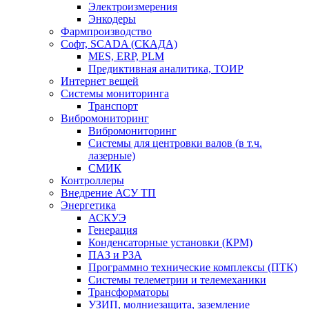
Электроизмерения
Энкодеры
Фармпроизводство
Софт, SCADA (СКАДА)
MES, ERP, PLM
Предиктивная аналитика, ТОИР
Интернет вещей
Системы мониторинга
Транспорт
Вибромониторинг
Вибромониторинг
Системы для центровки валов (в т.ч.
лазерные)
СМИК
Контроллеры
Внедрение АСУ ТП
Энергетика
АСКУЭ
Генерация
Конденсаторные установки (КРМ)
ПАЗ и РЗА
Программно технические комплексы (ПТК)
Системы телеметрии и телемеханики
Трансформаторы
УЗИП, молниезащита, заземление