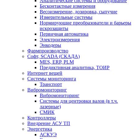
Аналитические системы и оборудование
Бесконтактные измерения
Весоизмерение, дозировка, сыпучие
Измерительные системы
Нормирующие преобразователи и барьеры
искрозащиты
Первичная автоматика
Электроизмерения
Энкодеры
Фармпроизводство
Софт, SCADA (СКАДА)
MES, ERP, PLM
Предиктивная аналитика, ТОИР
Интернет вещей
Системы мониторинга
Транспорт
Вибромониторинг
Вибромониторинг
Системы для центровки валов (в т.ч.
лазерные)
СМИК
Контроллеры
Внедрение АСУ ТП
Энергетика
АСКУЭ