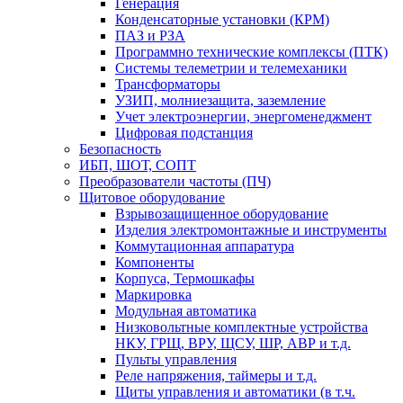
Генерация
Конденсаторные установки (КРМ)
ПАЗ и РЗА
Программно технические комплексы (ПТК)
Системы телеметрии и телемеханики
Трансформаторы
УЗИП, молниезащита, заземление
Учет электроэнергии, энергоменеджмент
Цифровая подстанция
Безопасность
ИБП, ШОТ, СОПТ
Преобразователи частоты (ПЧ)
Щитовое оборудование
Взрывозащищенное оборудование
Изделия электромонтажные и инструменты
Коммутационная аппаратура
Компоненты
Корпуса, Термошкафы
Маркировка
Модульная автоматика
Низковольтные комплектные устройства
НКУ, ГРЩ, ВРУ, ЩСУ, ШР, АВР и т.д.
Пульты управления
Реле напряжения, таймеры и т.д.
Щиты управления и автоматики (в т.ч.