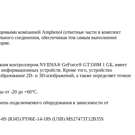
димыми компанией Amphenol (ответные части в комплект
бельного соединения, обеспечивая тем самым выполнение
орме.
ческим контроллером NVIDIA® GeForce® GT330M 1 GБ, имеет
 информационных устройств. Кроме того, устройство
бразование 2D- и 3D-изображений, а также определяет точное
 от -20 до +60°C.
чень подключаемого оборудования в зависимости от
2-8S (RJ45) PT06E-14-18S (USB) MS27473T12B35S