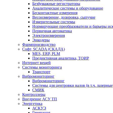
Безбумажные регистраторы
Аналитические системы и оборудование
Бесконтактные измерения
Весоизмерение, дозировка, сыпучие
Измерительные системы
Нормирующие преобразователи и барьеры ис
Первичная автоматика
Электроизмерения
Энкодеры
Фармпроизводство
Софт, SCADA (СКАДА)
MES, ERP, PLM
Предиктивная аналитика, ТОИР
Интернет вещей
Системы мониторинга
Транспорт
Вибромониторинг
Вибромониторинг
Системы для центровки валов (в т.ч. лазерные
СМИК
Контроллеры
Внедрение АСУ ТП
Энергетика
АСКУЭ
Генерация