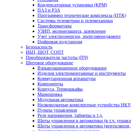
Конденсаторные установки (КРМ)
ПАЗ и РЗА
Программно технические комплексы (ПТК)
Системы телеметрии и телемеханики
Трансформаторы
УЗИП, молниезащита, заземление
Учет электроэнергии, энергоменеджмент
Цифровая подстанция
Безопасность
ИБП, ШОТ, СОПТ
Преобразователи частоты (ПЧ)
Щитовое оборудование
Взрывозащищенное оборудование
Изделия электромонтажные и инструменты
Коммутационная аппаратура
Компоненты
Корпуса, Термошкафы
Маркировка
Модульная автоматика
Низковольтные комплектные устройства НКУ,
Пульты управления
Реле напряжения, таймеры и т.д.
Щиты управления и автоматики (в т.ч. управ
Щиты управления и автоматики (вентиляция, н