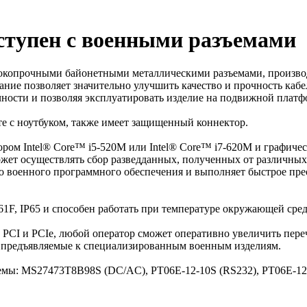
оступен с военными разъемами
сокопрочными байонетными металлическими разъемами, произво
вание позволяет значительно улучшить качество и прочность ка
ности и позволяя эксплуатировать изделие на подвижной платф
те с ноутбуком, также имеет защищенный коннектор.
ором Intel® Core™ i5-520M или Intel® Core™ i7-620M и графи
жет осуществлять сбор разведданных, полученных от различных
о военного программного обеспечения и выполняет быстрое прео
F, IP65 и способен работать при температуре окружающей среды
PCI и PCIe, любой оператор сможет оперативно увеличить пере
, предъявляемые к специализированным военным изделиям.
емы: MS27473T8B98S (DC/AC), PT06E-12-10S (RS232), PT06E-1