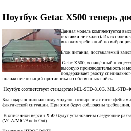
Ноутбук Getac X500 теперь д
Данная модель комплектуется вы
поставки не входят). Их использо
высоких требований по вибропроч
Блок питания, поставляемый вмес
Getac X500, оснащённый процесс
высокую производительность и мо
поддерживает работу специальног
положение позиций противника и собственных войск.
Ноутбук соответствует стандартам MIL-STD-810G, MIL-STD-461
Благодаря опциональному модулю расширения с интерфейсами 
фактической ситуации. При этом будут соблюдены требования
В описанной версии X500 будут установлены следующие разъ
(VGA/MIC/Audio Out).