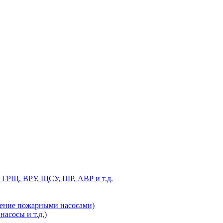
 ГРЩ, ВРУ, ЩСУ, ШР, АВР и т.д.
ление пожарными насосами)
асосы и т.д.)