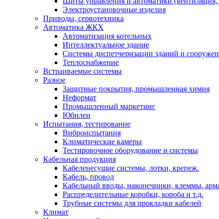
Щиты управления и автоматики (вентиляция, н
Электроустановочные изделия
Приводы, сервотехника
Автоматика ЖКХ
Автоматизация котельных
Интеллектуальное здание
Системы диспетчеризации зданий и сооруже
Теплоснабжение
Встраиваемые системы
Разное
Защитные покрытия, промышленная химия
Неформат
Промышленный маркетинг
Юбилеи
Испытания, тестирование
Виброиспытания
Климатические камеры
Тестировочное оборудование и системы
Кабельная продукция
Кабеленесущие системы, лотки, крепеж.
Кабель, провод
Кабельный вводы, наконечники, клеммы, арм
Распределительные коробки, короба и т.д.
Трубные системы для прокладки кабелей
Климат