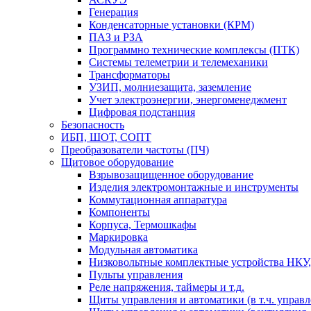
Генерация
Конденсаторные установки (КРМ)
ПАЗ и РЗА
Программно технические комплексы (ПТК)
Системы телеметрии и телемеханики
Трансформаторы
УЗИП, молниезащита, заземление
Учет электроэнергии, энергоменеджмент
Цифровая подстанция
Безопасность
ИБП, ШОТ, СОПТ
Преобразователи частоты (ПЧ)
Щитовое оборудование
Взрывозащищенное оборудование
Изделия электромонтажные и инструменты
Коммутационная аппаратура
Компоненты
Корпуса, Термошкафы
Маркировка
Модульная автоматика
Низковольтные комплектные устройства НКУ,
Пульты управления
Реле напряжения, таймеры и т.д.
Щиты управления и автоматики (в т.ч. управ