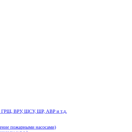
 ГРЩ, ВРУ, ЩСУ, ШР, АВР и т.д.
ление пожарными насосами)