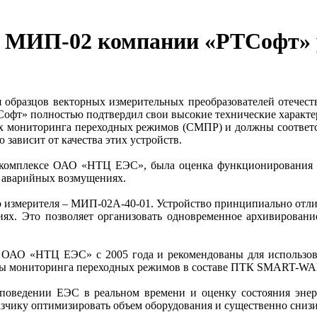
и МИП-02 компании «РТСофт» 
бразцов векторных измерительных преобразователей отечест
Софт» полностью подтвердил свои высокие технические характе
ах мониторинга переходных режимов (СМПР) и должны соответс
зависит от качества этих устройств.
омплексе ОАО «НТЦ ЕЭС», была оценка функционирования век
х аварийных возмущениях.
 измерителя – МИП-02А-40-01. Устройство принципиально отли
иях. Это позволяет организовать одновременное архивировани
 ОАО «НТЦ ЕЭС» с 2005 года и рекомендованы для использо
темы мониторинга переходных режимов в составе ПТК SMART-WA
дении ЕЭС в реальном времени и оценку состояния энерг
чику оптимизировать объем оборудования и существенно снизи