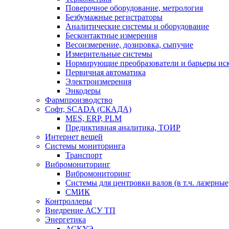
Поверочное оборудование, метрология
Безбумажные регистраторы
Аналитические системы и оборудование
Бесконтактные измерения
Весоизмерение, дозировка, сыпучие
Измерительные системы
Нормирующие преобразователи и барьеры ис
Первичная автоматика
Электроизмерения
Энкодеры
Фармпроизводство
Софт, SCADA (СКАДА)
MES, ERP, PLM
Предиктивная аналитика, ТОИР
Интернет вещей
Системы мониторинга
Транспорт
Вибромониторинг
Вибромониторинг
Системы для центровки валов (в т.ч. лазерные
СМИК
Контроллеры
Внедрение АСУ ТП
Энергетика
АСКУЭ