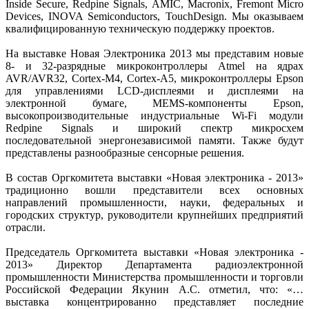
Inside Secure, Redpine Signals, AMIC, Macronix, Fremont Micro
Devices, INOVA Semiconductors, TouchDesign. Мы оказываем
квалифицированную техническую поддержку проектов.
На выставке Новая Электроника 2013 мы представим новые
8- и 32-разрядные микроконтроллеры Atmel на ядрах
AVR/AVR32, Cortex-M4, Cortex-A5, микроконтроллеры Epson
для управлениями LCD-дисплеями и дисплеями на
электронной бумаге, MEMS-компоненты Epson,
высокопроизводительные индустриальные Wi-Fi модули
Redpine Signals и широкий спектр микросхем
последовательной энергонезависимой памяти. Также будут
представлены разнообразные сенсорные решения.
В состав Оргкомитета выставки «Новая электроника - 2013»
традиционно вошли представители всех основных
направлений промышленности, науки, федеральных и
городских структур, руководители крупнейших предприятий
отрасли.
Председатель Оргкомитета выставки «Новая электроника -
2013» Директор Департамента радиоэлектронной
промышленности Министерства промышленности и торговли
Российской Федерации Якунин А.С. отметил, что: «…
выставка концентрированно представляет последние