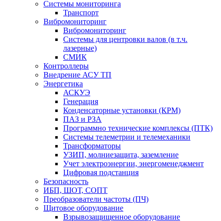
Системы мониторинга
Транспорт
Вибромониторинг
Вибромониторинг
Системы для центровки валов (в т.ч.
лазерные)
СМИК
Контроллеры
Внедрение АСУ ТП
Энергетика
АСКУЭ
Генерация
Конденсаторные установки (КРМ)
ПАЗ и РЗА
Программно технические комплексы (ПТК)
Системы телеметрии и телемеханики
Трансформаторы
УЗИП, молниезащита, заземление
Учет электроэнергии, энергоменеджмент
Цифровая подстанция
Безопасность
ИБП, ШОТ, СОПТ
Преобразователи частоты (ПЧ)
Щитовое оборудование
Взрывозащищенное оборудование