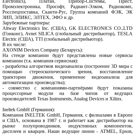
Electronics), Платан, Прибор-Системы, Прист,
Промэлектроника, Прософт, Радиант-Элком, Радиокомп,
Росспецпоставка, Сканти-Рус, Группа компаний ФЭК, ЭК
ЗИП, ЭЛИКС, ЭЛТЕХ, ЭФО и др.
Зарубежные партнеры:
Altway Electronics Inc. (США), GK ELECTRONICS CO.,LTD
(Гонконг), Avnet SILICA (глобальный дистрибьютор), TESLA
Electric (США), TTI (глобальный дистрибьютор).
В их числе:
AXONIM Devices Company (Беларусь):
На стенде компании будут представлены новые сервисы
компании (т.к. компания сервисная):
- разработка алгоритмов видеоанализа (построение 3D мира с
помощью стереоскопического зрения, восстановление
траектории движения, применение видеоанализа для
автоматизации производства);
- совместно с компаниями-партнёрами будут показаны
процессорные модули на базе чипов от ведущих
производителей Texas Instruments, Analog Devices и Xilinx.
Ineltek GmbH (Германия):
Компания INELTEK GmbH, Германия, с филиалами в Европе
и США, основана в 1987 г. и работает как дистрибьютор на
рынке полупроводников, индуктивных компонентов,
дисплеев и кварцев. Наши ведущие линии - ATMEL, Epson,