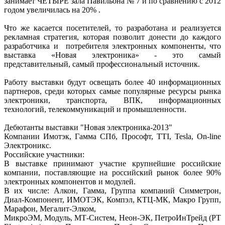
занимает ЧЕТЫРЕ зала Павильона № 7 и по сравнению с 2012
годом увеличилась на 20% .
Что же касается посетителей, то разработана и реализуется
рекламная стратегия, которая позволит донести до каждого
разработчика и потребителя электронных компоненты, что
выставка «Новая электроника» - это самый
представительный, самый профессиональный источник.
Работу выставки будут освещать более 40 информационных
партнеров, среди которых самые популярные ресурсы рынка
электроники, транспорта, ВПК, информационных
технологий, телекоммуникаций и промышленности.
Дебютанты выставки "Новая электроника-2013"
Компании Имотэк, Гамма СПб, Прософт, TTI, Tesla, On-line
Электроникс.
Российские участники:
В выставке принимают участие крупнейшие российские
компании, поставляющие на российский рынок более 90%
электронных компонентов и модулей.
В их числе: Алкон, Гамма, Группа компаний Симметрон,
Диал-Компонент, ИМОТЭК, Компэл, КТЦ-МК, Макро Групп,
Марафон, Мегалит-Элком,
МикроЭМ, Модуль, МТ-Систем, Неон-ЭК, ПетроИнТрейд (PT