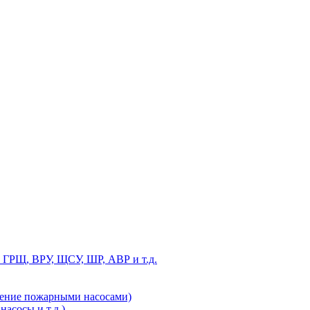
 ГРЩ, ВРУ, ЩСУ, ШР, АВР и т.д.
ление пожарными насосами)
асосы и т.д.)