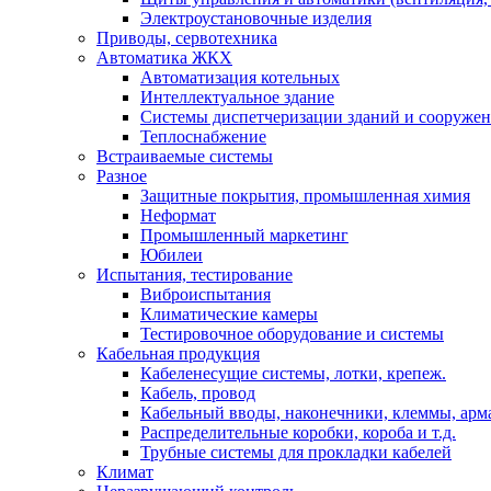
Электроустановочные изделия
Приводы, сервотехника
Автоматика ЖКХ
Автоматизация котельных
Интеллектуальное здание
Системы диспетчеризации зданий и сооруже
Теплоснабжение
Встраиваемые системы
Разное
Защитные покрытия, промышленная химия
Неформат
Промышленный маркетинг
Юбилеи
Испытания, тестирование
Виброиспытания
Климатические камеры
Тестировочное оборудование и системы
Кабельная продукция
Кабеленесущие системы, лотки, крепеж.
Кабель, провод
Кабельный вводы, наконечники, клеммы, арм
Распределительные коробки, короба и т.д.
Трубные системы для прокладки кабелей
Климат