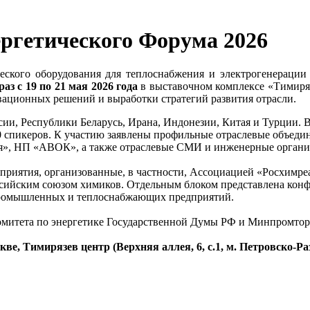
ргетического Форума 2026
еского оборудования для теплоснабжения и электрогенераци
з с 19 по 21 мая 2026 года
в выставочном комплексе «Тимиряз
вационных решений и выработки стратегий развития отрасли.
сии, Республики Беларусь, Ирана, Индонезии, Китая и Турции.
0 спикеров. К участию заявлены профильные отраслевые объеди
я», НП «АВОК», а также отраслевые СМИ и инженерные органи
приятия, организованные, в частности, Ассоциацией «Росхимре
сийским союзом химиков. Отдельным блоком представлена конф
 промышленных и теплоснабжающих предприятий.
митета по энергетике Государственной Думы РФ и Минпромторг
ве, Тимирязев центр (Верхняя аллея, 6, с.1, м. Петровско-Р