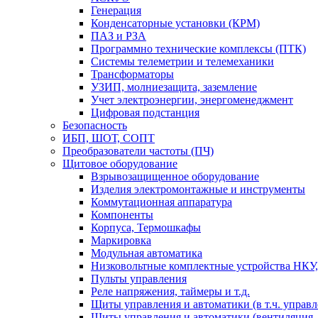
Генерация
Конденсаторные установки (КРМ)
ПАЗ и РЗА
Программно технические комплексы (ПТК)
Системы телеметрии и телемеханики
Трансформаторы
УЗИП, молниезащита, заземление
Учет электроэнергии, энергоменеджмент
Цифровая подстанция
Безопасность
ИБП, ШОТ, СОПТ
Преобразователи частоты (ПЧ)
Щитовое оборудование
Взрывозащищенное оборудование
Изделия электромонтажные и инструменты
Коммутационная аппаратура
Компоненты
Корпуса, Термошкафы
Маркировка
Модульная автоматика
Низковольтные комплектные устройства НКУ,
Пульты управления
Реле напряжения, таймеры и т.д.
Щиты управления и автоматики (в т.ч. управ
Щиты управления и автоматики (вентиляция, н