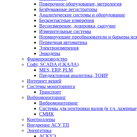
Поверочное оборудование, метрология
Безбумажные регистраторы
Аналитические системы и оборудование
Бесконтактные измерения
Весоизмерение, дозировка, сыпучие
Измерительные системы
Нормирующие преобразователи и барьеры ис
Первичная автоматика
Электроизмерения
Энкодеры
Фармпроизводство
Софт, SCADA (СКАДА)
MES, ERP, PLM
Предиктивная аналитика, ТОИР
Интернет вещей
Системы мониторинга
Транспорт
Вибромониторинг
Вибромониторинг
Системы для центровки валов (в т.ч. лазерные
СМИК
Контроллеры
Внедрение АСУ ТП
Энергетика
АСКУЭ