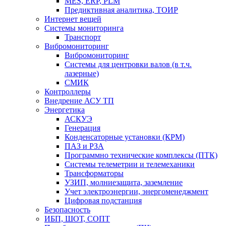
MES, ERP, PLM
Предиктивная аналитика, ТОИР
Интернет вещей
Системы мониторинга
Транспорт
Вибромониторинг
Вибромониторинг
Системы для центровки валов (в т.ч.
лазерные)
СМИК
Контроллеры
Внедрение АСУ ТП
Энергетика
АСКУЭ
Генерация
Конденсаторные установки (КРМ)
ПАЗ и РЗА
Программно технические комплексы (ПТК)
Системы телеметрии и телемеханики
Трансформаторы
УЗИП, молниезащита, заземление
Учет электроэнергии, энергоменеджмент
Цифровая подстанция
Безопасность
ИБП, ШОТ, СОПТ