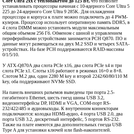
Core Ultra 2xx с теплопакетом до 125 Вт,
что позволит
устанавливать процессоры начиная с 10-ядерного Core Ultra 5
225 до 24-ядерного Core Ultra 9 285K. Для охлаждения
процессора и корпуса к плате можно подключить до 4 PWM-
кулеров. Процессор использует оперативную память DDR5, в
4 слота DIMM можно установить модули максимальным
общим объемом 256 Гб. Обменом с шиной и управлением
периферийными устройствами занимается PCH Q870. ПО и
данные могут размещаться на двух M.2 SSD и четырех SATA-
устройствах. На базе PCH поддерживаются RAID-массивы
0/1/5/10.
У ATX-Q870A два слота PCIe x16, два слота PCIe x4 и три
слота PCIe x1. Слоты x16 работают в режимах 16+0 и 8+8.
Слотом M.2 два, один 2280 M key и второй 2242/60/80/110 M
key, оба поддерживают NVMe SSD.
На панель внешних разъемов выведены три порта 2.5-
гигабитного Ethernet, шесть гнезд шины USB 3.2,
видеоинтерфейсы DP, HDMI и VGA, COM-порт RS-
232/422/485 и аудиовыходы. К внутренним коннекторам
подключаются: колодка HDMI-аудио, 4 порта USB 2.0, два
порта USB 3.2, дискретный интерфейс, 5 портов RS-232.
Также на плате имеются два дополнительных гнезда USB
Type A для установки ключей или flash-накопителей.