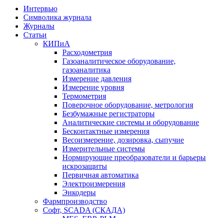
Интервью
Символика журнала
Журналы
Статьи
КИПиА
Расходометрия
Газоаналитическое оборудование,
газоаналитика
Измерение давления
Измерение уровня
Термометрия
Поверочное оборудование, метрология
Безбумажные регистраторы
Аналитические системы и оборудование
Бесконтактные измерения
Весоизмерение, дозировка, сыпучие
Измерительные системы
Нормирующие преобразователи и барьеры
искрозащиты
Первичная автоматика
Электроизмерения
Энкодеры
Фармпроизводство
Софт, SCADA (СКАДА)