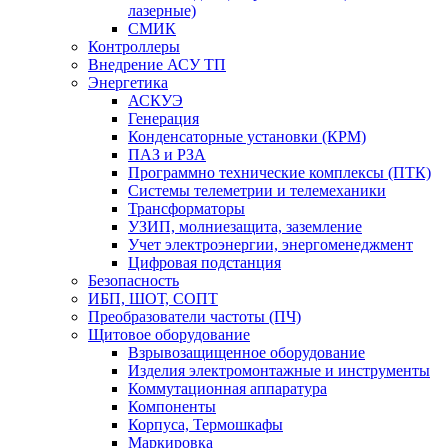
лазерные)
СМИК
Контроллеры
Внедрение АСУ ТП
Энергетика
АСКУЭ
Генерация
Конденсаторные установки (КРМ)
ПАЗ и РЗА
Программно технические комплексы (ПТК)
Системы телеметрии и телемеханики
Трансформаторы
УЗИП, молниезащита, заземление
Учет электроэнергии, энергоменеджмент
Цифровая подстанция
Безопасность
ИБП, ШОТ, СОПТ
Преобразователи частоты (ПЧ)
Щитовое оборудование
Взрывозащищенное оборудование
Изделия электромонтажные и инструменты
Коммутационная аппаратура
Компоненты
Корпуса, Термошкафы
Маркировка