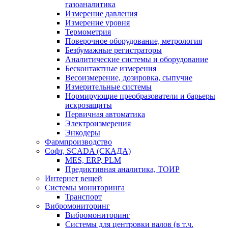
газоаналитика
Измерение давления
Измерение уровня
Термометрия
Поверочное оборудование, метрология
Безбумажные регистраторы
Аналитические системы и оборудование
Бесконтактные измерения
Весоизмерение, дозировка, сыпучие
Измерительные системы
Нормирующие преобразователи и барьеры
искрозащиты
Первичная автоматика
Электроизмерения
Энкодеры
Фармпроизводство
Софт, SCADA (СКАДА)
MES, ERP, PLM
Предиктивная аналитика, ТОИР
Интернет вещей
Системы мониторинга
Транспорт
Вибромониторинг
Вибромониторинг
Системы для центровки валов (в т.ч.