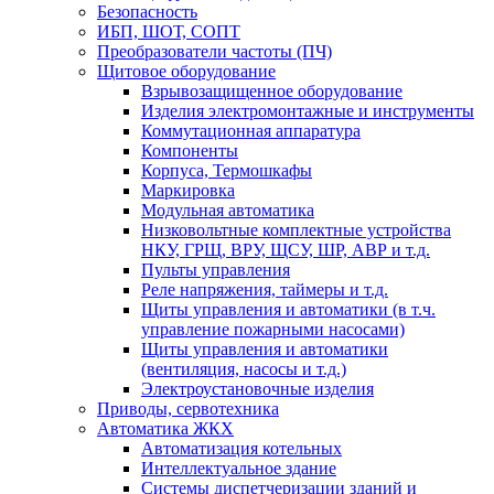
Безопасность
ИБП, ШОТ, СОПТ
Преобразователи частоты (ПЧ)
Щитовое оборудование
Взрывозащищенное оборудование
Изделия электромонтажные и инструменты
Коммутационная аппаратура
Компоненты
Корпуса, Термошкафы
Маркировка
Модульная автоматика
Низковольтные комплектные устройства
НКУ, ГРЩ, ВРУ, ЩСУ, ШР, АВР и т.д.
Пульты управления
Реле напряжения, таймеры и т.д.
Щиты управления и автоматики (в т.ч.
управление пожарными насосами)
Щиты управления и автоматики
(вентиляция, насосы и т.д.)
Электроустановочные изделия
Приводы, сервотехника
Автоматика ЖКХ
Автоматизация котельных
Интеллектуальное здание
Системы диспетчеризации зданий и