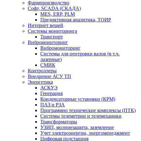
Фармпроизводство
Софт, SCADA (СКАДА)
MES, ERP, PLM
Предиктивная аналитика, ТОИР
Интернет вещей
Системы мониторинга
Транспорт
Вибромониторинг
Вибромониторинг
Системы для центровки валов (в т.ч.
лазерные)
СМИК
Контроллеры
Внедрение АСУ ТП
Энергетика
АСКУЭ
Генерация
Конденсаторные установки (КРМ)
ПАЗ и РЗА
Программно технические комплексы (ПТК)
Системы телеметрии и телемеханики
Трансформаторы
УЗИП, молниезащита, заземление
Учет электроэнергии, энергоменеджмент
Цифровая подстанция