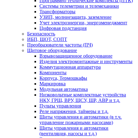
Программно технические комплексы (ПТК)
Системы телеметрии и телемеханики
Трансформаторы
УЗИП, молниезащита, заземление
Учет электроэнергии, энергоменеджмент
Цифровая подстанция
Безопасность
ИБП, ШОТ, СОПТ
Преобразователи частоты (ПЧ)
Щитовое оборудование
Взрывозащищенное оборудование
Изделия электромонтажные и инструменты
Коммутационная аппаратура
Компоненты
Корпуса, Термошкафы
Маркировка
Модульная автоматика
Низковольтные комплектные устройства
НКУ, ГРЩ, ВРУ, ЩСУ, ШР, АВР и т.д.
Пульты управления
Реле напряжения, таймеры и т.д.
Щиты управления и автоматики (в т.ч.
управление пожарными насосами)
Щиты управления и автоматики
(вентиляция, насосы и т.д.)