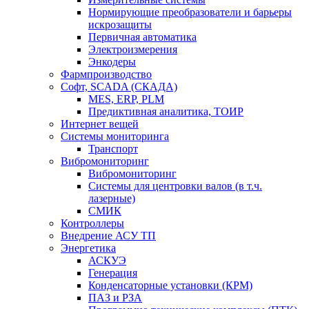
Нормирующие преобразователи и барьеры
искрозащиты
Первичная автоматика
Электроизмерения
Энкодеры
Фармпроизводство
Софт, SCADA (СКАДА)
MES, ERP, PLM
Предиктивная аналитика, ТОИР
Интернет вещей
Системы мониторинга
Транспорт
Вибромониторинг
Вибромониторинг
Системы для центровки валов (в т.ч.
лазерные)
СМИК
Контроллеры
Внедрение АСУ ТП
Энергетика
АСКУЭ
Генерация
Конденсаторные установки (КРМ)
ПАЗ и РЗА