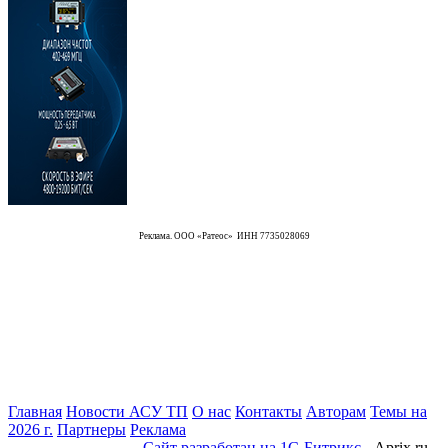
Реклама. ООО «Ратеос» ИНН 7735028069
Главная
Новости АСУ ТП
О нас
Контакты
Авторам
Темы на
2026 г.
Партнеры
Реклама
Сайт разработан на 1С-Битрикс
- Aprix.ru