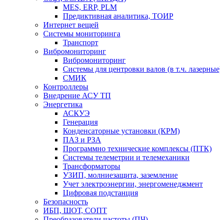
MES, ERP, PLM
Предиктивная аналитика, ТОИР
Интернет вещей
Системы мониторинга
Транспорт
Вибромониторинг
Вибромониторинг
Системы для центровки валов (в т.ч. лазерные
СМИК
Контроллеры
Внедрение АСУ ТП
Энергетика
АСКУЭ
Генерация
Конденсаторные установки (КРМ)
ПАЗ и РЗА
Программно технические комплексы (ПТК)
Системы телеметрии и телемеханики
Трансформаторы
УЗИП, молниезащита, заземление
Учет электроэнергии, энергоменеджмент
Цифровая подстанция
Безопасность
ИБП, ШОТ, СОПТ
Преобразователи частоты (ПЧ)