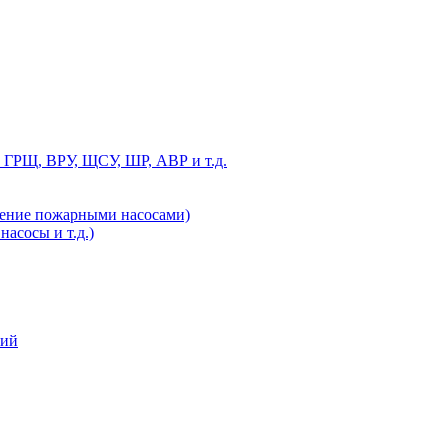
 ГРЩ, ВРУ, ЩСУ, ШР, АВР и т.д.
ление пожарными насосами)
асосы и т.д.)
ний