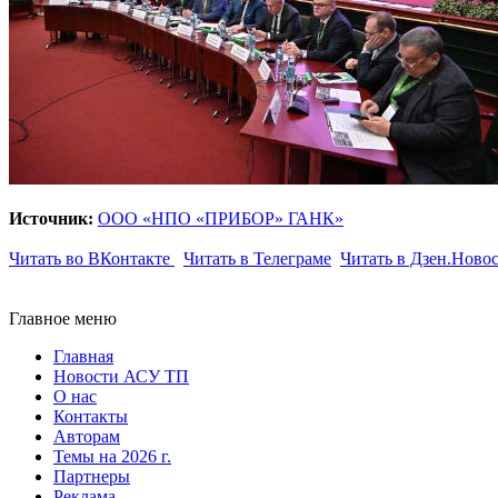
Источник:
ООО «НПО «ПРИБОР» ГАНК»
Читать во ВКонтакте
Читать в Телеграме
Читать в Дзен.Ново
Главное меню
Главная
Новости АСУ ТП
О нас
Контакты
Авторам
Темы на 2026 г.
Партнеры
Реклама