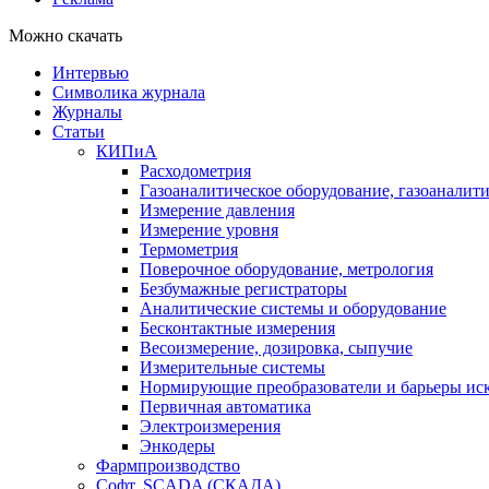
Можно скачать
Интервью
Символика журнала
Журналы
Статьи
КИПиА
Расходометрия
Газоаналитическое оборудование, газоаналит
Измерение давления
Измерение уровня
Термометрия
Поверочное оборудование, метрология
Безбумажные регистраторы
Аналитические системы и оборудование
Бесконтактные измерения
Весоизмерение, дозировка, сыпучие
Измерительные системы
Нормирующие преобразователи и барьеры ис
Первичная автоматика
Электроизмерения
Энкодеры
Фармпроизводство
Софт, SCADA (СКАДА)